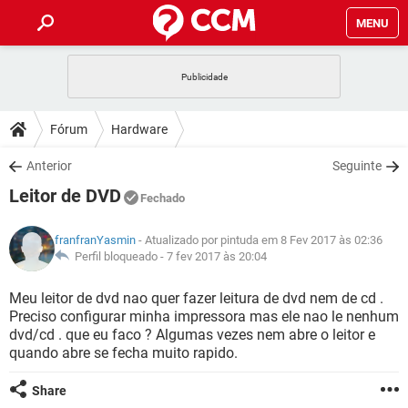
MENU
INÍCIO
JOGOS
WHATSAPP
DICAS
Fórum
Hardware
CELULAR
FACEBOOK
JOGOS
WHATSAPP
DOWNLOADS
Anterior
Seguinte
OUTLOOK
EXCEL
CELULAR
FACEBOOK
Leitor de DVD
INSTAGRAM
JOGOS
GMAIL
WHATSAPP
Fechado
FÓRUM
OUTLOOK
EXCEL
GUIA DE COMPRAS
CELULAR
FACEBOOK
franfranYasmin
- Atualizado por pintuda em 8 Fev 2017 às 02:36
INSTAGRAM
JOGOS
GMAIL
WHATSAPP
GLOSSÁRIO
Perfil bloqueado -
7 fev 2017 às 20:04
OUTLOOK
EXCEL
GUIA DE COMPRAS
CELULAR
FACEBOOK
INSTAGRAM
JOGOS
GMAIL
WHATSAPP
Meu leitor de dvd nao quer fazer leitura de dvd nem de cd .
OUTLOOK
EXCEL
Preciso configurar minha impressora mas ele nao le nenhum
GUIA DE COMPRAS
CELULAR
FACEBOOK
dvd/cd . que eu faco ? Algumas vezes nem abre o leitor e
INSTAGRAM
GMAIL
quando abre se fecha muito rapido.
OUTLOOK
EXCEL
GUIA DE COMPRAS
INSTAGRAM
GMAIL
Share