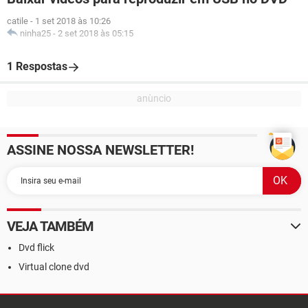
catile
-
1 set 2018 às 10:26
ninha25
-
2 set 2018 às 05:15
1 Respostas
ASSINE NOSSA NEWSLETTER!
VEJA TAMBÉM
Dvd flick
Virtual clone dvd