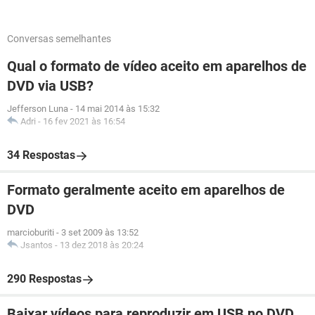
Conversas semelhantes
Qual o formato de vídeo aceito em aparelhos de
DVD via USB?
Jefferson Luna
-
14 mai 2014 às 15:32
Adri
-
16 fev 2021 às 16:54
34 Respostas
Formato geralmente aceito em aparelhos de
DVD
marcioburiti
-
3 set 2009 às 13:52
Jsantos
-
13 dez 2018 às 20:24
290 Respostas
Baixar vídeos para reproduzir em USB no DVD