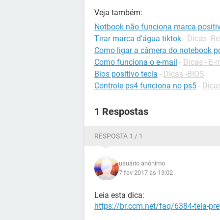
Veja também:
Notbook não funciona marca positi
Tirar marca d'água tiktok
-
Dicas -Re
Como ligar a câmera do notebook po
Como funciona o e-mail
-
Dicas - E-
Bios positivo tecla
-
Dicas -BIOS
Controle ps4 funciona no ps5
-
Dica
1 Respostas
RESPOSTA 1 / 1
usuário anônimo
7 fev 2017 às 13:02
Leia esta dica:
https://br.ccm.net/faq/6384-tela-pr