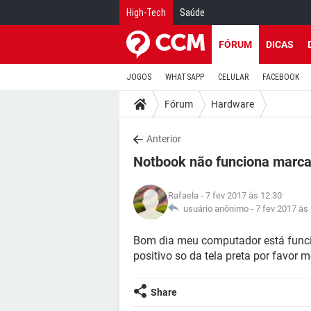
High-Tech
Saúde
FÓRUM
DICAS
JOGOS
WHATSAPP
CELULAR
FACEBOOK
Fórum
Hardware
Anterior
Notbook não funciona marca
Rafaela
- 7 fev 2017 às 12:30
usuário anônimo -
7 fev 2017 às
Bom dia meu computador está funcio
positivo so da tela preta por favor 
Share