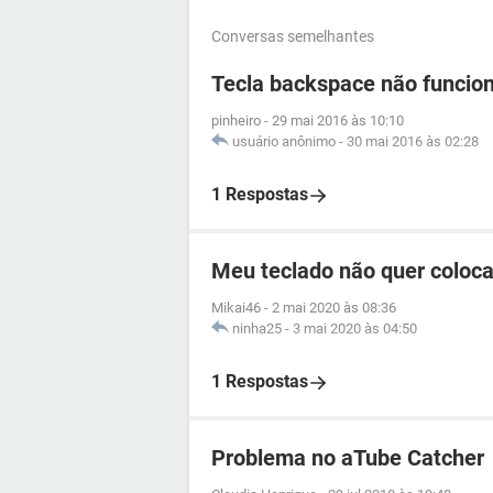
Conversas semelhantes
Tecla backspace não funcio
pinheiro
-
29 mai 2016 às 10:10
usuário anônimo
-
30 mai 2016 às 02:28
1 Respostas
Meu teclado não quer coloca
Mikai46
-
2 mai 2020 às 08:36
ninha25
-
3 mai 2020 às 04:50
1 Respostas
Problema no aTube Catcher