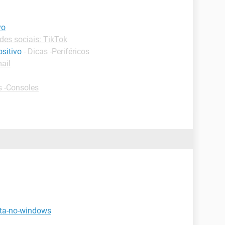
vo
des sociais: TikTok
sitivo
-
Dicas -Periféricos
mail
s -Consoles
eta-no-windows