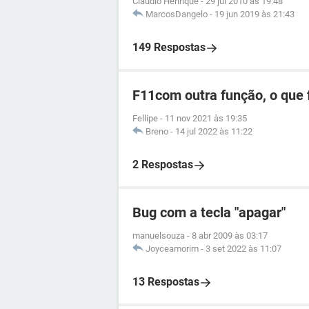
Claudio Henrique
-
29 jul 2010 às 19:48
MarcosDangelo
-
19 jun 2019 às 21:43
149 Respostas
F11com outra função, o que 
Fellipe
-
11 nov 2021 às 19:35
Breno
-
14 jul 2022 às 11:22
2 Respostas
Bug com a tecla "apagar"
manuelsouza
-
8 abr 2009 às 03:17
Joyceamorim
-
3 set 2022 às 11:07
13 Respostas