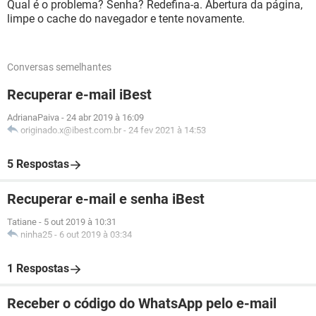
Qual é o problema? Senha? Redefina-a. Abertura da página,
limpe o cache do navegador e tente novamente.
Conversas semelhantes
Recuperar e-mail iBest
AdrianaPaiva
-
24 abr 2019 à 16:09
originado.x@ibest.com.br
-
24 fev 2021 à 14:53
5 Respostas
Recuperar e-mail e senha iBest
Tatiane
-
5 out 2019 à 10:31
ninha25
-
6 out 2019 à 03:34
1 Respostas
Receber o código do WhatsApp pelo e-mail