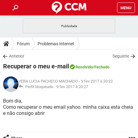
MENU
INÍCIO
JOGOS
WHATSAPP
DICAS
Fórum
Problemas Internet
CELULAR
FACEBOOK
JOGOS
WHATSAPP
DOWNLOADS
Anterior
Seguinte
OUTLOOK
EXCEL
CELULAR
FACEBOOK
Recuperar o meu e-mail
INSTAGRAM
JOGOS
GMAIL
WHATSAPP
Resolvido
/Fechado
FÓRUM
OUTLOOK
EXCEL
GUIA DE COMPRAS
CELULAR
FACEBOOK
VERA LUCIA PACHECO MACHADO
- 9 fev 2017 à 20:22
INSTAGRAM
JOGOS
GMAIL
WHATSAPP
GLOSSÁRIO
Perfil bloqueado -
9 fev 2017 à 20:27
OUTLOOK
EXCEL
GUIA DE COMPRAS
CELULAR
FACEBOOK
INSTAGRAM
JOGOS
GMAIL
WHATSAPP
Bom dia,
OUTLOOK
EXCEL
Como recuperar o meu email yahoo. minha caixa esta cheia
GUIA DE COMPRAS
CELULAR
FACEBOOK
e não consigo abrir
INSTAGRAM
GMAIL
OUTLOOK
EXCEL
GUIA DE COMPRAS
INSTAGRAM
GMAIL