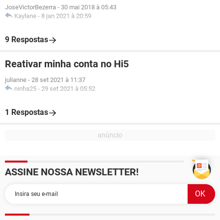
JoseVictorBezerra
-
30 mai 2018 à 05:43
Kaylane
-
8 jan 2021 à 20:59
9 Respostas
Reativar minha conta no Hi5
julianne
-
28 set 2021 à 11:37
ninha25
-
29 set 2021 à 05:52
1 Respostas
ASSINE NOSSA NEWSLETTER!