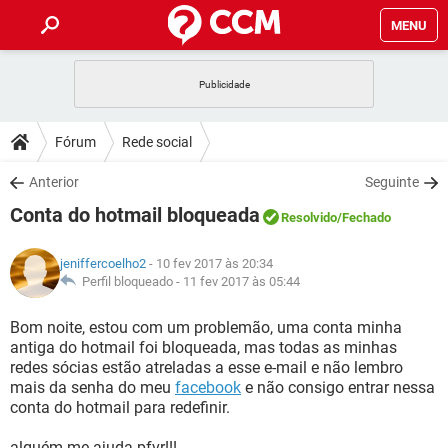
MENU
INÍCIO
JOGOS
WHATSAPP
DICAS
Fórum
Rede social
CELULAR
FACEBOOK
JOGOS
WHATSAPP
DOWNLOADS
Anterior
Seguinte
OUTLOOK
EXCEL
CELULAR
FACEBOOK
Conta do hotmail bloqueada
INSTAGRAM
JOGOS
GMAIL
WHATSAPP
Resolvido
/Fechado
FÓRUM
OUTLOOK
EXCEL
GUIA DE COMPRAS
CELULAR
FACEBOOK
jeniffercoelho2
- 10 fev 2017 às 20:34
INSTAGRAM
JOGOS
GMAIL
WHATSAPP
GLOSSÁRIO
Perfil bloqueado -
11 fev 2017 às 05:44
OUTLOOK
EXCEL
GUIA DE COMPRAS
CELULAR
FACEBOOK
INSTAGRAM
JOGOS
GMAIL
WHATSAPP
Bom noite, estou com um problemão, uma conta minha
OUTLOOK
EXCEL
antiga do hotmail foi bloqueada, mas todas as minhas
GUIA DE COMPRAS
CELULAR
FACEBOOK
redes sócias estão atreladas a esse e-mail e não lembro
INSTAGRAM
GMAIL
mais da senha do meu
facebook
e não consigo entrar nessa
OUTLOOK
EXCEL
GUIA DE COMPRAS
conta do hotmail para redefinir.
INSTAGRAM
GMAIL
alguém me ajuda pfvr!!!