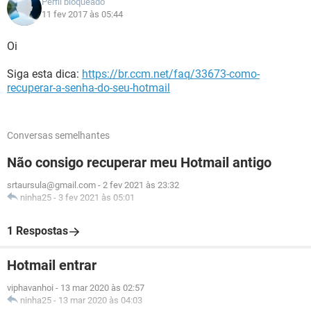
Perfil bloqueado
11 fev 2017 às 05:44
Oi
Siga esta dica:
https://br.ccm.net/faq/33673-como-
recuperar-a-senha-do-seu-hotmail
Conversas semelhantes
Não consigo recuperar meu Hotmail antigo
srtaursula@gmail.com
-
2 fev 2021 às 23:32
ninha25
-
3 fev 2021 às 05:01
1 Respostas
Hotmail entrar
viphavanhoi
-
13 mar 2020 às 02:57
ninha25
-
13 mar 2020 às 04:03