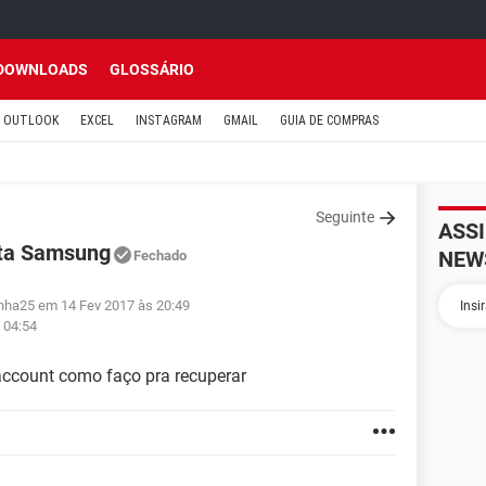
DOWNLOADS
GLOSSÁRIO
OUTLOOK
EXCEL
INSTAGRAM
GMAIL
GUIA DE COMPRAS
Seguinte
ASS
nta Samsung
NEW
Fechado
inha25 em 14 Fev 2017 às 20:49
 04:54
ccount como faço pra recuperar