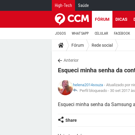
High-Tech
Saúde
FÓRUM
DICAS
JOGOS
WHATSAPP
CELULAR
FACEBOOK
Fórum
Rede social
Anterior
Esqueci minha senha da co
helena2014souza
- Atualizado por n
Perfil bloqueado -
30 set 2017 às
Esqueci minha senha da Samsung a
Share