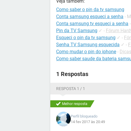
Veja também:
Como saber o pin da tv samsung
Conta samsung esqueci a senha
- M
Conta samsung tv esqueci a senha
Pin da TV Samsung
✓
-
Fórum Hard
Esqueci o pin da tv samsung
✓
-
Fór
Senha TV Samsung esquecida
✓
-
F
Como mudar o pin do iphone
-
Dicas
Como saber saude da bateria sams
1 Respostas
RESPOSTA 1 / 1
Melhor resposta
Perfil bloqueado
14 fev 2017 às 20:49