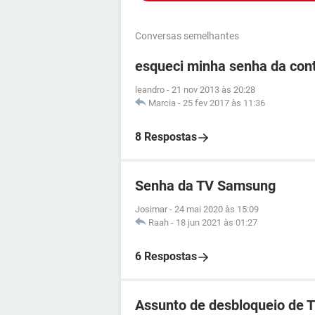
Conversas semelhantes
esqueci minha senha da co
leandro
-
21 nov 2013 às 20:28
Marcia
-
25 fev 2017 às 11:36
8 Respostas
Senha da TV Samsung
Josimar
-
24 mai 2020 às 15:09
Raah
-
18 jun 2021 às 01:27
6 Respostas
Assunto de desbloqueio de 