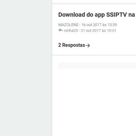
Download do app SSIPTV na 
MAZOLENE
-
16 out 2017 às 15:39
ninha25
-
21 out 2017 às 10:31
2 Respostas