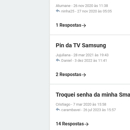
Atumane
-
26 nov 2020 às 11:38
ninha25
-
27 nov 2020 às 05:05
1 Respostas
Pin da TV Samsung
Jujuliana
-
28 mar 2021 às 19:43
Daniel
-
3 dez 2022 às 11:41
2 Respostas
Troquei senha da minha Smar
Cristiago
-
7 mar 2020 às 15:58
carambavei
-
26 jul 2023 às 15:57
14 Respostas