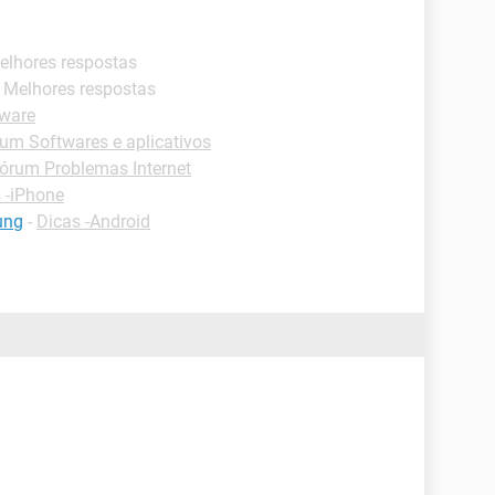
elhores respostas
- Melhores respostas
ware
um Softwares e aplicativos
órum Problemas Internet
 -iPhone
ung
-
Dicas -Android