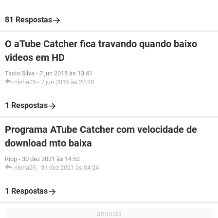
81 Respostas
O aTube Catcher fica travando quando baixo
videos em HD
Tacio Silva
-
7 jun 2015 às 13:41
ninha25
-
7 jun 2015 às 20:39
1 Respostas
Programa ATube Catcher com velocidade de
download mto baixa
Ripp
-
30 dez 2021 às 14:52
ninha25
-
31 dez 2021 às 04:24
1 Respostas