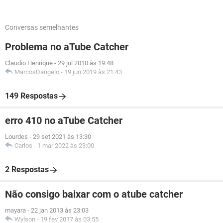
Conversas semelhantes
Problema no aTube Catcher
Claudio Henrique
-
29 jul 2010 às 19:48
MarcosDangelo
-
19 jun 2019 às 21:43
149 Respostas
erro 410 no aTube Catcher
Lourdes
-
29 set 2021 às 13:30
Carlos
-
1 mar 2022 às 23:00
2 Respostas
Não consigo baixar com o atube catcher
mayara
-
22 jan 2013 às 23:03
Wylson
-
19 fev 2017 às 03:55