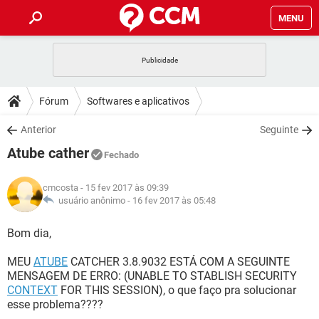
MENU
INÍCIO
JOGOS
WHATSAPP
DICAS
Fórum
Softwares e aplicativos
CELULAR
FACEBOOK
JOGOS
WHATSAPP
DOWNLOADS
Anterior
Seguinte
OUTLOOK
EXCEL
CELULAR
FACEBOOK
Atube cather
INSTAGRAM
JOGOS
GMAIL
WHATSAPP
Fechado
FÓRUM
OUTLOOK
EXCEL
GUIA DE COMPRAS
CELULAR
FACEBOOK
cmcosta
- 15 fev 2017 às 09:39
INSTAGRAM
JOGOS
GMAIL
WHATSAPP
GLOSSÁRIO
usuário anônimo -
16 fev 2017 às 05:48
OUTLOOK
EXCEL
GUIA DE COMPRAS
CELULAR
FACEBOOK
INSTAGRAM
JOGOS
GMAIL
WHATSAPP
Bom dia,
OUTLOOK
EXCEL
GUIA DE COMPRAS
CELULAR
FACEBOOK
MEU
ATUBE
CATCHER 3.8.9032 ESTÁ COM A SEGUINTE
INSTAGRAM
GMAIL
MENSAGEM DE ERRO: (UNABLE TO STABLISH SECURITY
OUTLOOK
EXCEL
GUIA DE COMPRAS
CONTEXT
FOR THIS SESSION), o que faço pra solucionar
INSTAGRAM
GMAIL
esse problema????