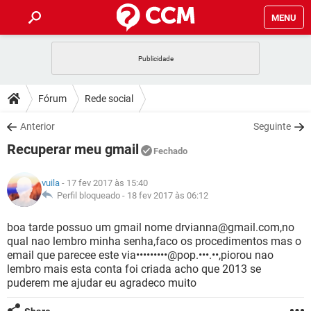
MENU
INÍCIO
JOGOS
WHATSAPP
DICAS
Fórum
Rede social
CELULAR
FACEBOOK
JOGOS
WHATSAPP
DOWNLOADS
Anterior
Seguinte
OUTLOOK
EXCEL
CELULAR
FACEBOOK
Recuperar meu gmail
INSTAGRAM
JOGOS
GMAIL
WHATSAPP
Fechado
FÓRUM
OUTLOOK
EXCEL
GUIA DE COMPRAS
CELULAR
FACEBOOK
vuila
- 17 fev 2017 às 15:40
INSTAGRAM
JOGOS
GMAIL
WHATSAPP
GLOSSÁRIO
Perfil bloqueado -
18 fev 2017 às 06:12
OUTLOOK
EXCEL
GUIA DE COMPRAS
CELULAR
FACEBOOK
INSTAGRAM
JOGOS
GMAIL
WHATSAPP
boa tarde possuo um gmail nome drvianna@gmail.com,no
OUTLOOK
EXCEL
qual nao lembro minha senha,faco os procedimentos mas o
GUIA DE COMPRAS
CELULAR
FACEBOOK
email que parecee este via•••••••••@pop.•••.••,piorou nao
INSTAGRAM
GMAIL
lembro mais esta conta foi criada acho que 2013 se
OUTLOOK
EXCEL
GUIA DE COMPRAS
puderem me ajudar eu agradeco muito
INSTAGRAM
GMAIL