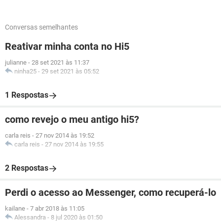
Conversas semelhantes
Reativar minha conta no Hi5
julianne
-
28 set 2021 às 11:37
ninha25
-
29 set 2021 às 05:52
1 Respostas
como revejo o meu antigo hi5?
carla reis
-
27 nov 2014 às 19:52
carla reis
-
27 nov 2014 às 19:55
2 Respostas
Perdi o acesso ao Messenger, como recuperá-lo
kailane
-
7 abr 2018 às 11:05
Alessandra
-
8 jul 2020 às 01:50