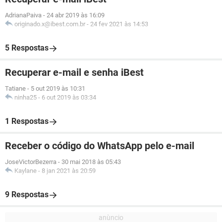
AdrianaPaiva
-
24 abr 2019 às 16:09
originado.x@ibest.com.br
-
24 fev 2021 às 14:53
5 Respostas
Recuperar e-mail e senha iBest
Tatiane
-
5 out 2019 às 10:31
ninha25
-
6 out 2019 às 03:34
1 Respostas
Receber o código do WhatsApp pelo e-mail
JoseVictorBezerra
-
30 mai 2018 às 05:43
Kaylane
-
8 jan 2021 às 20:59
9 Respostas