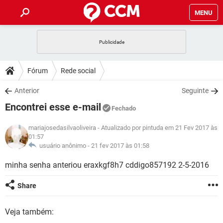
MENU
INÍCIO
JOGOS
WHATSAPP
DICAS
Fórum
Rede social
CELULAR
FACEBOOK
JOGOS
WHATSAPP
DOWNLOADS
Anterior
Seguinte
OUTLOOK
EXCEL
CELULAR
FACEBOOK
Encontrei esse e-mail
INSTAGRAM
JOGOS
GMAIL
WHATSAPP
Fechado
FÓRUM
OUTLOOK
EXCEL
GUIA DE COMPRAS
CELULAR
FACEBOOK
mariajosedasilvaoliveira
- Atualizado por pintuda em 21 Fev 2017 às
INSTAGRAM
JOGOS
GMAIL
WHATSAPP
01:57
GLOSSÁRIO
OUTLOOK
EXCEL
usuário anônimo -
21 fev 2017 às 01:58
GUIA DE COMPRAS
CELULAR
FACEBOOK
INSTAGRAM
JOGOS
GMAIL
WHATSAPP
minha senha anteriou eraxkgf8h7 cddigo857192 2-5-2016
OUTLOOK
EXCEL
GUIA DE COMPRAS
CELULAR
FACEBOOK
INSTAGRAM
GMAIL
Share
OUTLOOK
EXCEL
GUIA DE COMPRAS
INSTAGRAM
GMAIL
Veja também: