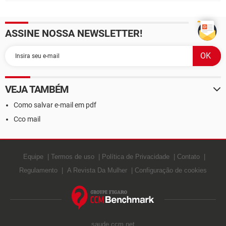
ASSINE NOSSA NEWSLETTER!
VEJA TAMBÉM
Como salvar e-mail em pdf
Cco mail
Equipe
Termos de uso
Política de Privacidade
Contato
Regulamento
A Revista Da Mulher
Configuração de cookies
saude.ccm.net