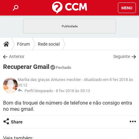
MENU
INÍCIO
JOGOS
WHATSAPP
DICAS
Fórum
Rede social
CELULAR
FACEBOOK
JOGOS
WHATSAPP
DOWNLOADS
Anterior
Seguinte
OUTLOOK
EXCEL
CELULAR
FACEBOOK
Recuperar Gmail
INSTAGRAM
JOGOS
GMAIL
WHATSAPP
Fechado
FÓRUM
OUTLOOK
EXCEL
GUIA DE COMPRAS
CELULAR
FACEBOOK
Marília das graças Antunes meckler
- Atualizado em 8 fev 2018 às
INSTAGRAM
JOGOS
GMAIL
WHATSAPP
05:12
GLOSSÁRIO
OUTLOOK
EXCEL
Perfil bloqueado -
8 fev 2018 às 05:13
GUIA DE COMPRAS
CELULAR
FACEBOOK
INSTAGRAM
JOGOS
GMAIL
WHATSAPP
Bom dia troquei de número de telefone e não consigo entra
OUTLOOK
EXCEL
no meu gmail.
GUIA DE COMPRAS
CELULAR
FACEBOOK
INSTAGRAM
GMAIL
OUTLOOK
EXCEL
Share
GUIA DE COMPRAS
INSTAGRAM
GMAIL
Veja também: