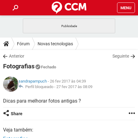
MENU
INÍCIO
JOGOS
WHATSAPP
DICAS
Fórum
Novas tecnologias
CELULAR
FACEBOOK
JOGOS
WHATSAPP
DOWNLOADS
Anterior
Seguinte
OUTLOOK
EXCEL
CELULAR
FACEBOOK
Fotografias
INSTAGRAM
JOGOS
GMAIL
WHATSAPP
Fechado
FÓRUM
OUTLOOK
EXCEL
GUIA DE COMPRAS
CELULAR
FACEBOOK
sandrapampuch
- 26 fev 2017 às 04:39
INSTAGRAM
JOGOS
GMAIL
WHATSAPP
GLOSSÁRIO
Perfil bloqueado -
27 fev 2017 às 08:09
OUTLOOK
EXCEL
GUIA DE COMPRAS
CELULAR
FACEBOOK
INSTAGRAM
JOGOS
GMAIL
WHATSAPP
Dicas para melhorar fotos antigas ?
OUTLOOK
EXCEL
GUIA DE COMPRAS
CELULAR
FACEBOOK
Share
INSTAGRAM
GMAIL
OUTLOOK
EXCEL
GUIA DE COMPRAS
Veja também:
INSTAGRAM
GMAIL