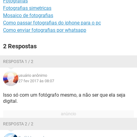
Fotografias
GUIA DE COMPRAS
Fotografias simetricas
Mosaico de fotografias
Como passar fotografias do iphone para o pc
Como enviar fotografias por whatsapp
2 Respostas
RESPOSTA 1 / 2
usuário anônimo
27 fev 2017 às 08:07
Isso só com um fotógrafo mesmo, a não ser que ela seja
digital.
RESPOSTA 2 / 2