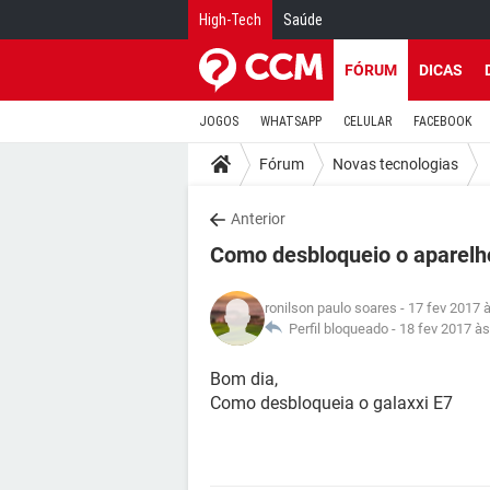
High-Tech
Saúde
FÓRUM
DICAS
JOGOS
WHATSAPP
CELULAR
FACEBOOK
Fórum
Novas tecnologias
Anterior
Como desbloqueio o aparelho
ronilson paulo soares
- 17 fev 2017 
Perfil bloqueado -
18 fev 2017 às
Bom dia,
Como desbloqueia o galaxxi E7