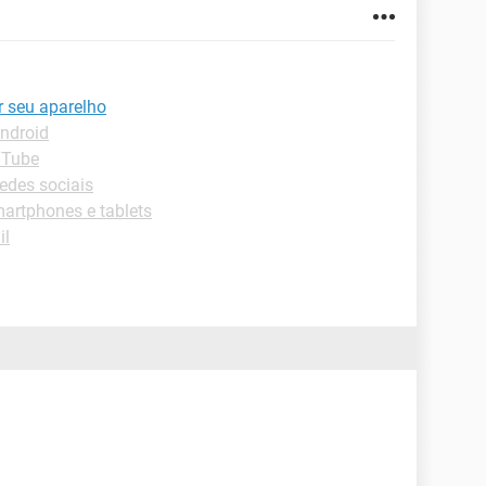
r seu aparelho
Android
uTube
edes sociais
artphones e tablets
il