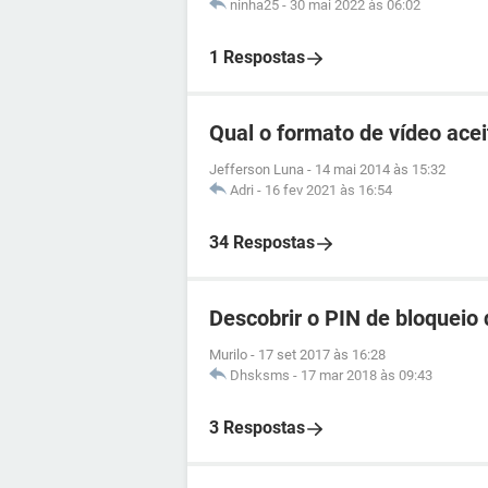
ninha25
-
30 mai 2022 às 06:02
1 Respostas
Qual o formato de vídeo ace
Jefferson Luna
-
14 mai 2014 às 15:32
Adri
-
16 fev 2021 às 16:54
34 Respostas
Descobrir o PIN de bloqueio
Murilo
-
17 set 2017 às 16:28
Dhsksms
-
17 mar 2018 às 09:43
3 Respostas