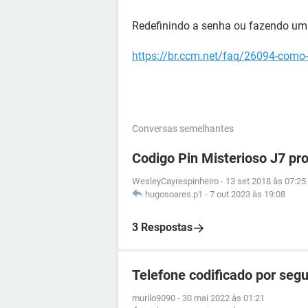
Redefinindo a senha ou fazendo um
https://br.ccm.net/faq/26094-como
Conversas semelhantes
Codigo Pin Misterioso J7 pr
WesleyCayrespinheiro
-
13 set 2018 às 07:25
hugosoares.p1
-
7 out 2023 às 19:08
3 Respostas
Telefone codificado por seg
murilo9090
-
30 mai 2022 às 01:21