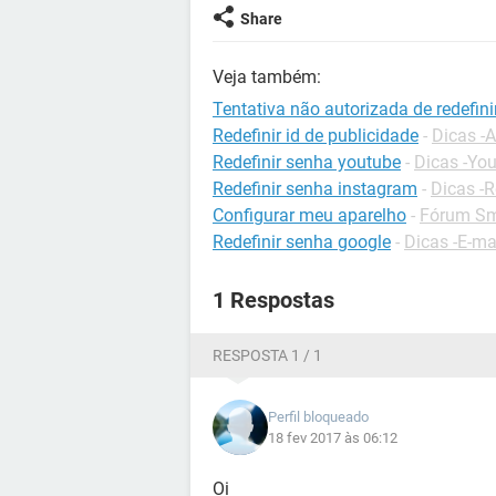
Share
Veja também:
Tentativa não autorizada de redefini
Redefinir id de publicidade
-
Dicas -
Redefinir senha youtube
-
Dicas -Yo
Redefinir senha instagram
-
Dicas -R
Configurar meu aparelho
-
Fórum Sm
Redefinir senha google
-
Dicas -E-ma
1 Respostas
RESPOSTA 1 / 1
Perfil bloqueado
18 fev 2017 às 06:12
Oi