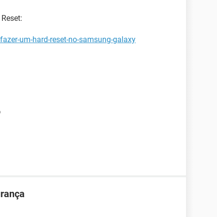
 Reset:
-fazer-um-hard-reset-no-samsung-galaxy
o
urança