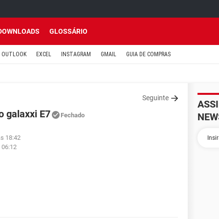
DOWNLOADS
GLOSSÁRIO
OUTLOOK
EXCEL
INSTAGRAM
GMAIL
GUIA DE COMPRAS
Seguinte
ASS
 galaxxi E7
NEW
Fechado
às 18:42
 06:12