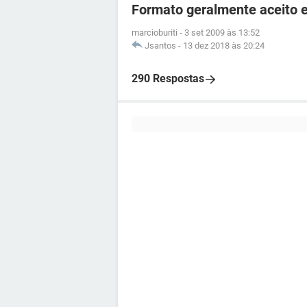
Formato geralmente aceito 
marcioburiti
-
3 set 2009 às 13:52
Jsantos
-
13 dez 2018 às 20:24
290 Respostas