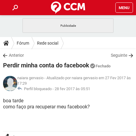
MENU
INÍCIO
JOGOS
WHATSAPP
DICAS
Fórum
Rede social
CELULAR
FACEBOOK
JOGOS
WHATSAPP
DOWNLOADS
Anterior
Seguinte
OUTLOOK
EXCEL
CELULAR
FACEBOOK
Perdir minha conta do facebook
INSTAGRAM
JOGOS
GMAIL
WHATSAPP
Fechado
FÓRUM
OUTLOOK
EXCEL
GUIA DE COMPRAS
CELULAR
FACEBOOK
naiara gervasio
- Atualizado por naiara gervasio em 27 Fev 2017 às
INSTAGRAM
JOGOS
GMAIL
WHATSAPP
17:29
GLOSSÁRIO
OUTLOOK
EXCEL
Perfil bloqueado -
28 fev 2017 às 05:51
GUIA DE COMPRAS
CELULAR
FACEBOOK
INSTAGRAM
JOGOS
GMAIL
WHATSAPP
boa tarde
OUTLOOK
EXCEL
como faço pra recuperar meu facebook?
GUIA DE COMPRAS
CELULAR
FACEBOOK
INSTAGRAM
GMAIL
OUTLOOK
EXCEL
GUIA DE COMPRAS
INSTAGRAM
GMAIL