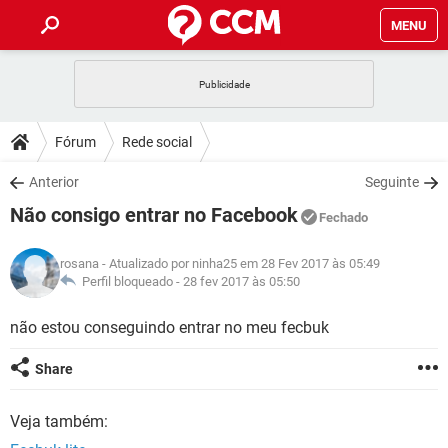
MENU
INÍCIO
JOGOS
WHATSAPP
DICAS
Fórum
Rede social
CELULAR
FACEBOOK
JOGOS
WHATSAPP
DOWNLOADS
Anterior
Seguinte
OUTLOOK
EXCEL
CELULAR
FACEBOOK
Não consigo entrar no Facebook
INSTAGRAM
JOGOS
GMAIL
WHATSAPP
Fechado
FÓRUM
OUTLOOK
EXCEL
GUIA DE COMPRAS
CELULAR
FACEBOOK
rosana
- Atualizado por ninha25 em 28 Fev 2017 às 05:49
INSTAGRAM
JOGOS
GMAIL
WHATSAPP
GLOSSÁRIO
Perfil bloqueado -
28 fev 2017 às 05:50
OUTLOOK
EXCEL
GUIA DE COMPRAS
CELULAR
FACEBOOK
INSTAGRAM
JOGOS
GMAIL
WHATSAPP
não estou conseguindo entrar no meu fecbuk
OUTLOOK
EXCEL
GUIA DE COMPRAS
CELULAR
FACEBOOK
Share
INSTAGRAM
GMAIL
OUTLOOK
EXCEL
GUIA DE COMPRAS
Veja também:
INSTAGRAM
GMAIL