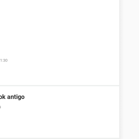
1:30
ok antigo
9