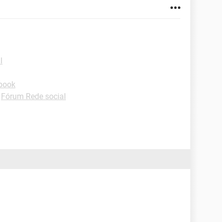
l
book
-
Fórum Rede social