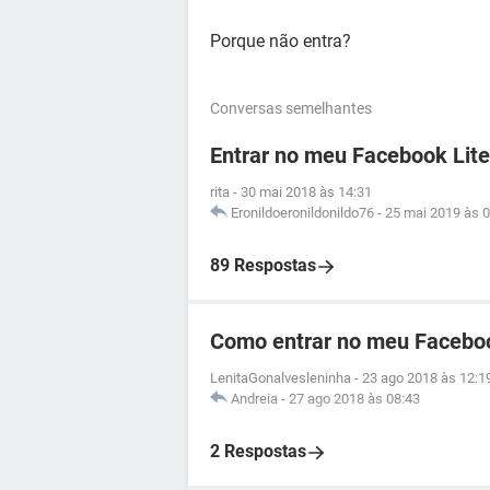
Porque não entra?
Conversas semelhantes
Entrar no meu Facebook Lite
rita
-
30 mai 2018 às 14:31
Eronildoeronildonildo76
-
25 mai 2019 às 0
89 Respostas
Como entrar no meu Facebo
LenitaGonalvesleninha
-
23 ago 2018 às 12:1
Andreia
-
27 ago 2018 às 08:43
2 Respostas