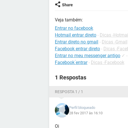
Share
Veja também:
Entrar no facebook
Hotmail entrar direto
-
Dicas -Hotmai
Entrar direto no gmail
-
Dicas -Gmail
Facebook entrar direto
-
Dicas -Face
Entrar no meu messenger antigo
✓
Facebook ́entrar
-
Dicas -Facebook
1 Respostas
RESPOSTA 1 / 1
Perfil bloqueado
28 fev 2017 às 16:10
Oi