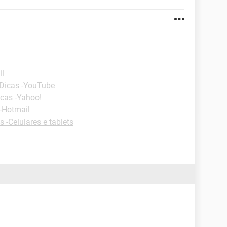
il
Dicas -YouTube
cas -Yahoo!
-Hotmail
s -Celulares e tablets