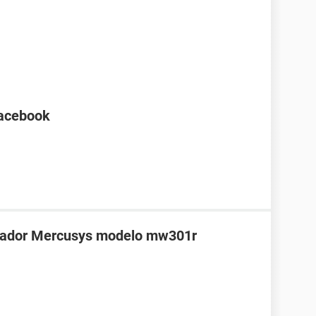
Facebook
teador Mercusys modelo mw301r