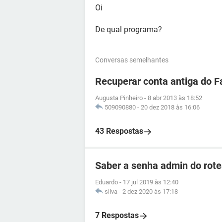
Oi
De qual programa?
Conversas semelhantes
Recuperar conta antiga do 
Augusta Pinheiro
-
8 abr 2013 às 18:52
509090880
-
20 dez 2018 às 16:06
43 Respostas
Saber a senha admin do ro
Eduardo
-
17 jul 2019 às 12:40
silva
-
2 dez 2020 às 17:18
7 Respostas