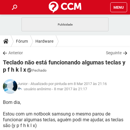
MENU
INÍCIO
JOGOS
WHATSAPP
DICAS
Fórum
Hardware
CELULAR
FACEBOOK
JOGOS
WHATSAPP
DOWNLOADS
Anterior
Seguinte
OUTLOOK
EXCEL
CELULAR
FACEBOOK
Teclado não está funcionando algumas teclas y
INSTAGRAM
JOGOS
GMAIL
WHATSAPP
FÓRUM
OUTLOOK
EXCEL
p f h k l x
Fechado
GUIA DE COMPRAS
CELULAR
FACEBOOK
INSTAGRAM
JOGOS
GMAIL
WHATSAPP
GLOSSÁRIO
OUTLOOK
EXCEL
Junior
- Atualizado por pintuda em 8 Mar 2017 às 21:16
GUIA DE COMPRAS
CELULAR
FACEBOOK
usuário anônimo -
8 mar 2017 às 21:17
INSTAGRAM
JOGOS
GMAIL
WHATSAPP
OUTLOOK
EXCEL
Bom dia,
GUIA DE COMPRAS
CELULAR
FACEBOOK
INSTAGRAM
GMAIL
OUTLOOK
EXCEL
Estou com um notbook samsung o mesmo parou de
GUIA DE COMPRAS
funcionar algumas teclas, aguém podi me ajudar, as teclas
INSTAGRAM
GMAIL
são (y p f h k l x)