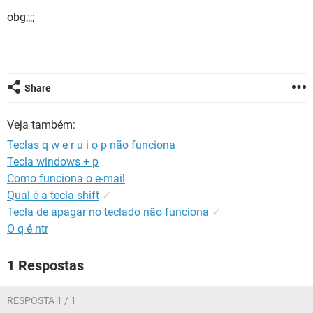
GUIA DE COMPRAS
obg;;;;
Share
Veja também:
Teclas q w e r u i o p não funciona
Tecla windows + p
Como funciona o e-mail
Qual é a tecla shift
✓
Tecla de apagar no teclado não funciona
✓
O q é ntr
1 Respostas
RESPOSTA 1 / 1