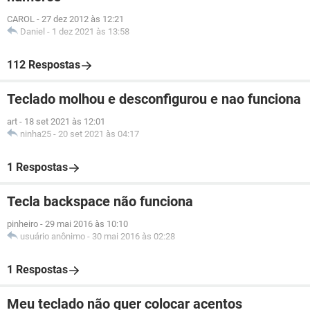
CAROL
-
27 dez 2012 às 12:21
Daniel
-
1 dez 2021 às 13:58
112 Respostas
Teclado molhou e desconfigurou e nao funciona
art
-
18 set 2021 às 12:01
ninha25
-
20 set 2021 às 04:17
1 Respostas
Tecla backspace não funciona
pinheiro
-
29 mai 2016 às 10:10
usuário anônimo
-
30 mai 2016 às 02:28
1 Respostas
Meu teclado não quer colocar acentos