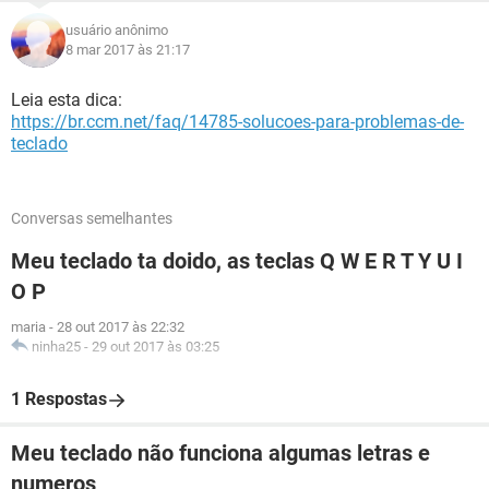
usuário anônimo
8 mar 2017 às 21:17
Leia esta dica:
https://br.ccm.net/faq/14785-solucoes-para-problemas-de-
teclado
Conversas semelhantes
Meu teclado ta doido, as teclas Q W E R T Y U I
O P
maria
-
28 out 2017 às 22:32
ninha25
-
29 out 2017 às 03:25
1 Respostas
Meu teclado não funciona algumas letras e
numeros