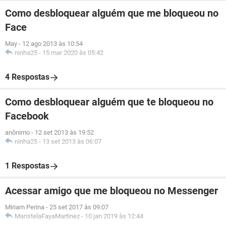
Como desbloquear alguém que me bloqueou no
Face
May
-
12 ago 2013 às 10:54
ninha25
-
15 mar 2020 às 05:42
4 Respostas
Como desbloquear alguém que te bloqueou no
Facebook
anônimo
-
12 set 2013 às 19:52
ninha25
-
13 set 2013 às 06:07
1 Respostas
Acessar amigo que me bloqueou no Messenger
Miriam Perina
-
25 set 2017 às 09:07
MaristelaFayaMartinez
-
10 jan 2019 às 12:44