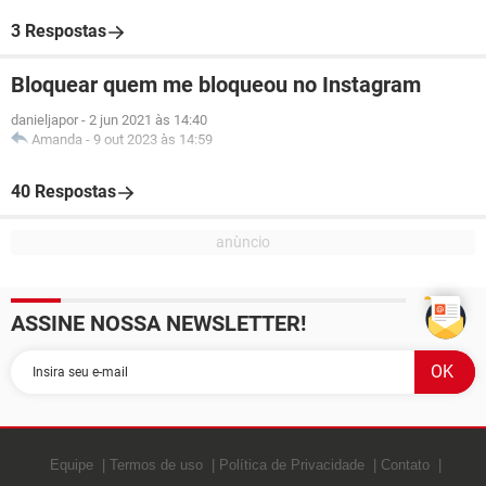
3 Respostas
Bloquear quem me bloqueou no Instagram
danieljapor
-
2 jun 2021 às 14:40
Amanda
-
9 out 2023 às 14:59
40 Respostas
ASSINE NOSSA NEWSLETTER!
Equipe
Termos de uso
Política de Privacidade
Contato