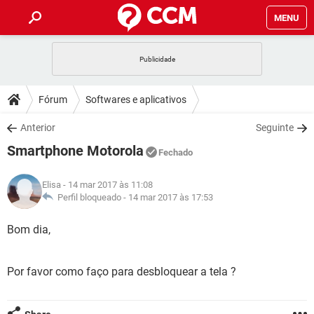
MENU
INÍCIO
JOGOS
WHATSAPP
DICAS
Fórum
Softwares e aplicativos
CELULAR
FACEBOOK
JOGOS
WHATSAPP
DOWNLOADS
Anterior
Seguinte
OUTLOOK
EXCEL
CELULAR
FACEBOOK
Smartphone Motorola
INSTAGRAM
JOGOS
GMAIL
WHATSAPP
Fechado
FÓRUM
OUTLOOK
EXCEL
GUIA DE COMPRAS
CELULAR
FACEBOOK
Elisa
- 14 mar 2017 às 11:08
INSTAGRAM
JOGOS
GMAIL
WHATSAPP
GLOSSÁRIO
Perfil bloqueado -
14 mar 2017 às 17:53
OUTLOOK
EXCEL
GUIA DE COMPRAS
CELULAR
FACEBOOK
INSTAGRAM
JOGOS
GMAIL
WHATSAPP
Bom dia,
OUTLOOK
EXCEL
GUIA DE COMPRAS
CELULAR
FACEBOOK
INSTAGRAM
GMAIL
Por favor como faço para desbloquear a tela ?
OUTLOOK
EXCEL
GUIA DE COMPRAS
INSTAGRAM
GMAIL