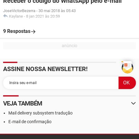
Receber o código do WhatsApp pelo e-mail
JoseVictorBezerra
-
30 mai 2018 às 05:43
Kaylane
-
8 jan 2021 às 20:59
9 Respostas
ASSINE NOSSA NEWSLETTER!
VEJA TAMBÉM
Mail delivery subsystem tradução
E‑mail de confirmação