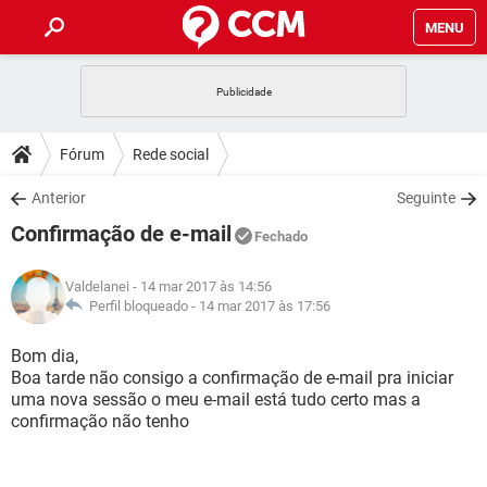
MENU
INÍCIO
JOGOS
WHATSAPP
DICAS
Fórum
Rede social
CELULAR
FACEBOOK
JOGOS
WHATSAPP
DOWNLOADS
Anterior
Seguinte
OUTLOOK
EXCEL
CELULAR
FACEBOOK
Confirmação de e-mail
INSTAGRAM
JOGOS
GMAIL
WHATSAPP
Fechado
FÓRUM
OUTLOOK
EXCEL
GUIA DE COMPRAS
CELULAR
FACEBOOK
Valdelanei
- 14 mar 2017 às 14:56
INSTAGRAM
JOGOS
GMAIL
WHATSAPP
GLOSSÁRIO
Perfil bloqueado -
14 mar 2017 às 17:56
OUTLOOK
EXCEL
GUIA DE COMPRAS
CELULAR
FACEBOOK
INSTAGRAM
JOGOS
GMAIL
WHATSAPP
Bom dia,
OUTLOOK
EXCEL
Boa tarde não consigo a confirmação de e-mail pra iniciar
GUIA DE COMPRAS
CELULAR
FACEBOOK
uma nova sessão o meu e-mail está tudo certo mas a
INSTAGRAM
GMAIL
confirmação não tenho
OUTLOOK
EXCEL
GUIA DE COMPRAS
INSTAGRAM
GMAIL