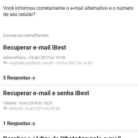
Você informou corretamente o e-mail alternativo e o número
de seu celular?
Conversas semelhantes
Recuperar e-mail iBest
AdrianaPaiva
-
24 abr 2019 às 16:09
originado.x@ibest.com.br
-
24 fev 2021 às 14:53
5 Respostas
Recuperar e-mail e senha iBest
Tatiane
-
5 out 2019 às 10:31
ninha25
-
6 out 2019 às 03:34
1 Respostas