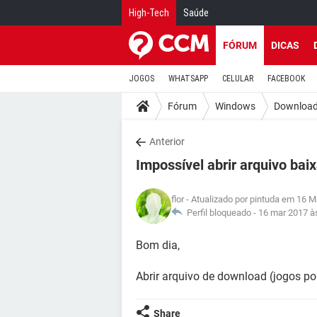
High-Tech
Saúde
FÓRUM
DICAS
JOGOS
WHATSAPP
CELULAR
FACEBOOK
Fórum
Windows
Downloa
Anterior
Impossível abrir arquivo bai
flor
- Atualizado por pintuda em 16 M
Perfil bloqueado -
16 mar 2017 à
Bom dia,
Abrir arquivo de download (jogos p
Share