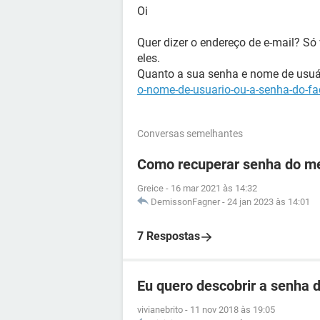
Oi
Quer dizer o endereço de e-mail? Só
eles.
Quanto a sua senha e nome de usuá
o-nome-de-usuario-ou-a-senha-do-f
Conversas semelhantes
Como recuperar senha do me
Greice
-
16 mar 2021 às 14:32
DemissonFagner
-
24 jan 2023 às 14:01
7 Respostas
Eu quero descobrir a senha d
vivianebrito
-
11 nov 2018 às 19:05