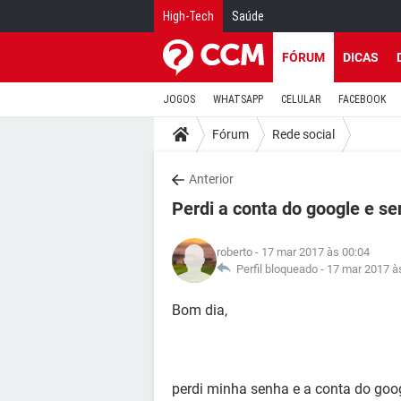
High-Tech
Saúde
FÓRUM
DICAS
JOGOS
WHATSAPP
CELULAR
FACEBOOK
Fórum
Rede social
Anterior
Perdi a conta do google e s
roberto
- 17 mar 2017 às 00:04
Perfil bloqueado -
17 mar 2017 à
Bom dia,
perdi minha senha e a conta do goog