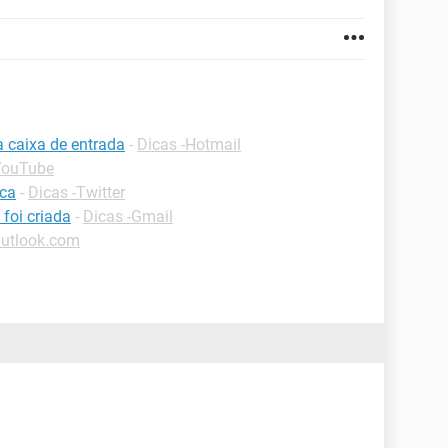
a caixa de entrada
-
Dicas -Hotmail
YouTube
ica
-
Dicas -Twitter
foi criada
-
Dicas -Gmail
Outlook.com