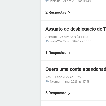
Vinicius
-
24 set 2019 às 08:48
2 Respostas
Assunto de desbloqueio de 
Atumane
-
26 nov 2020 às 11:38
ninha25
-
27 nov 2020 às 05:05
1 Respostas
Quero uma conta abandonad
Yan
-
11 ago 2022 às 13:22
Neymar
-
4 mar 2023 às 17:48
8 Respostas