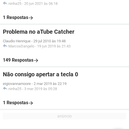
ninha25
-
20 jun 2021 às 06:18
1 Respostas
Problema no aTube Catcher
Claudio Henrique
-
29 jul 2010 às 19:48
MarcosDangelo
-
19 jun 2019 às 21:43
149 Respostas
Não consigo apertar a tecla 0
eigiovannamoore
-
2 mar 2019 às 22:19
ninha25
-
3 mar 2019 às 05:28
1 Respostas