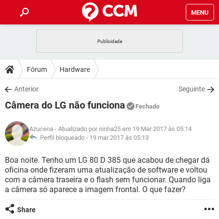
MENU
INÍCIO
JOGOS
WHATSAPP
DICAS
Fórum
Hardware
CELULAR
FACEBOOK
JOGOS
WHATSAPP
DOWNLOADS
Anterior
Seguinte
OUTLOOK
EXCEL
CELULAR
FACEBOOK
Câmera do LG não funciona
INSTAGRAM
JOGOS
GMAIL
WHATSAPP
Fechado
FÓRUM
OUTLOOK
EXCEL
GUIA DE COMPRAS
CELULAR
FACEBOOK
Azucena
- Atualizado por ninha25 em 19 Mar 2017 às 05:14
INSTAGRAM
JOGOS
GMAIL
WHATSAPP
GLOSSÁRIO
Perfil bloqueado -
19 mar 2017 às 05:13
OUTLOOK
EXCEL
GUIA DE COMPRAS
CELULAR
FACEBOOK
INSTAGRAM
JOGOS
GMAIL
WHATSAPP
Boa noite. Tenho um LG 80 D 385 que acabou de chegar dá
OUTLOOK
EXCEL
oficina onde fizeram uma atualização de software e voltou
GUIA DE COMPRAS
CELULAR
FACEBOOK
com a câmera traseira e o flash sem funcionar. Quando liga
INSTAGRAM
GMAIL
a câmera só aparece a imagem frontal. O que fazer?
OUTLOOK
EXCEL
GUIA DE COMPRAS
INSTAGRAM
GMAIL
Share