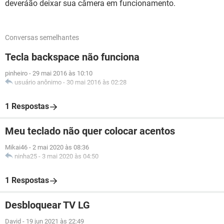
deveráão deixar sua câmera em funcionamento.
Conversas semelhantes
Tecla backspace não funciona
pinheiro
-
29 mai 2016 às 10:10
usuário anônimo
-
30 mai 2016 às 02:28
1 Respostas
Meu teclado não quer colocar acentos
Mikai46
-
2 mai 2020 às 08:36
ninha25
-
3 mai 2020 às 04:50
1 Respostas
Desbloquear TV LG
David
-
19 jun 2021 às 22:49