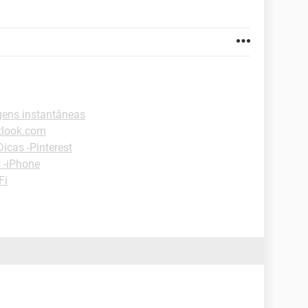
ens instantâneas
tlook.com
Dicas -Pinterest
 -iPhone
Fi