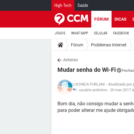
High-Tech
Saúde
FÓRUM
DICAS
JOGOS
WHATSAPP
CELULAR
FACEBOOK
Fórum
Problemas Internet
Anterior
Mudar senha do Wi-Fi
Fecha
LUCINEIA FURLANI
- Atualizado por
usuário anônimo -
20 mar 2017 à
Bom dia, não consigo mudar a senha
para poder alterar me ajude obrigado