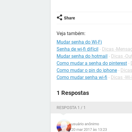
Share
Veja também:
Mudar senha do Wi-Fi
Senha de wi-fi difícil
-
Dicas -Mensag
Mudar senha do hotmail
-
Dicas -Ou
Como mudar a senha do pinterest
-
Como mudar o pin do iphone
-
Dicas
Como mudar senha wi-fi
-
Dicas -Wi-
1 Respostas
RESPOSTA 1 / 1
usuário anônimo
20 mar 2017 às 13:23