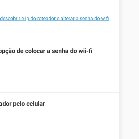
scobrir-e-ip-do-roteador-e-alterar-a-senha-do-w-fi
pção de colocar a senha do wii-fi
dor pelo celular