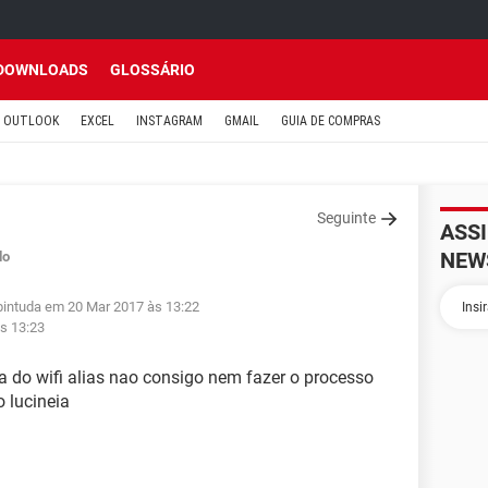
DOWNLOADS
GLOSSÁRIO
OUTLOOK
EXCEL
INSTAGRAM
GMAIL
GUIA DE COMPRAS
Seguinte
ASS
NEW
do
 pintuda em 20 Mar 2017 às 13:22
s 13:23
 do wifi alias nao consigo nem fazer o processo
 lucineia