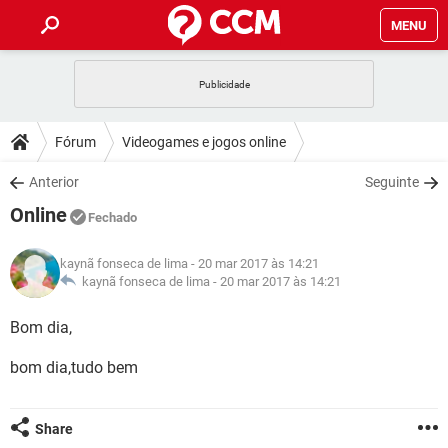
MENU
INÍCIO
JOGOS
WHATSAPP
DICAS
Fórum
Videogames e jogos online
CELULAR
FACEBOOK
JOGOS
WHATSAPP
DOWNLOADS
Anterior
Seguinte
OUTLOOK
EXCEL
CELULAR
FACEBOOK
Online
INSTAGRAM
JOGOS
GMAIL
WHATSAPP
Fechado
FÓRUM
OUTLOOK
EXCEL
GUIA DE COMPRAS
CELULAR
FACEBOOK
kaynã fonseca de lima
- 20 mar 2017 às 14:21
INSTAGRAM
JOGOS
GMAIL
WHATSAPP
GLOSSÁRIO
kaynã fonseca de lima -
20 mar 2017 às 14:21
OUTLOOK
EXCEL
GUIA DE COMPRAS
CELULAR
FACEBOOK
INSTAGRAM
JOGOS
GMAIL
WHATSAPP
Bom dia,
OUTLOOK
EXCEL
GUIA DE COMPRAS
CELULAR
FACEBOOK
bom dia,tudo bem
INSTAGRAM
GMAIL
OUTLOOK
EXCEL
GUIA DE COMPRAS
INSTAGRAM
GMAIL
Share