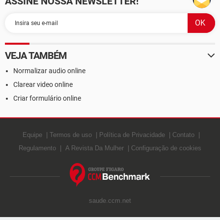
ASSINE NOSSA NEWSLETTER!
VEJA TAMBÉM
Normalizar audio online
Clarear video online
Criar formulário online
Equipe
Termos de uso
Política de Privacidade
Contato
Regulamento
A Revista Da Mulher
Configuração de cookies
saude.ccm.net