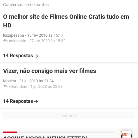
Conversas semelhantes
O melhor site de Filmes Online Gratis tudo em
HD
luizapessoa
-
15 fev 2018 às 16:17
aninimato
-
27 abr 2020 às 15:32
14 Respostas
Vizer, não consigo mais ver filmes
Monica
-
21 jul 2019 às 21:34
vitorcrdias
-
1 jul 2023 às 22:28
14 Respostas