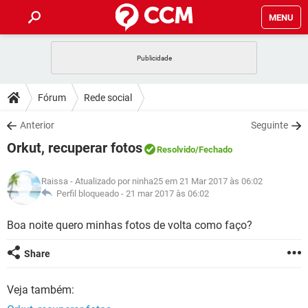
MENU
INÍCIO
JOGOS
WHATSAPP
DICAS
Fórum
Rede social
CELULAR
FACEBOOK
JOGOS
WHATSAPP
DOWNLOADS
Anterior
Seguinte
OUTLOOK
EXCEL
CELULAR
FACEBOOK
Orkut, recuperar fotos
INSTAGRAM
JOGOS
GMAIL
WHATSAPP
Resolvido
/Fechado
FÓRUM
OUTLOOK
EXCEL
GUIA DE COMPRAS
CELULAR
FACEBOOK
Raissa
- Atualizado por ninha25 em 21 Mar 2017 às 06:02
INSTAGRAM
JOGOS
GMAIL
WHATSAPP
GLOSSÁRIO
Perfil bloqueado -
21 mar 2017 às 06:02
OUTLOOK
EXCEL
GUIA DE COMPRAS
CELULAR
FACEBOOK
INSTAGRAM
JOGOS
GMAIL
WHATSAPP
Boa noite quero minhas fotos de volta como faço?
OUTLOOK
EXCEL
GUIA DE COMPRAS
CELULAR
FACEBOOK
Share
INSTAGRAM
GMAIL
OUTLOOK
EXCEL
GUIA DE COMPRAS
Veja também:
INSTAGRAM
GMAIL