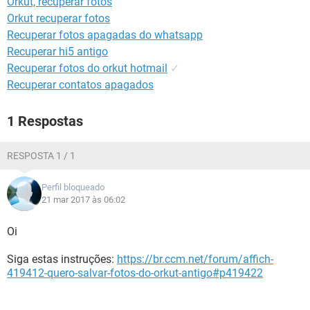
Orkut, recuperar fotos
GUIA DE COMPRAS
Orkut recuperar fotos
Recuperar fotos apagadas do whatsapp
Recuperar hi5 antigo
Recuperar fotos do orkut hotmail
✓
Recuperar contatos apagados
1 Respostas
RESPOSTA 1 / 1
Perfil bloqueado
21 mar 2017 às 06:02
Oi
Siga estas instruções:
https://br.ccm.net/forum/affich-
419412-quero-salvar-fotos-do-orkut-antigo#p419422