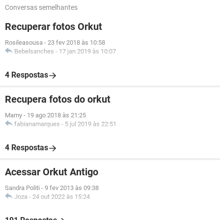
Conversas semelhantes
Recuperar fotos Orkut
Rosileasousa
-
23 fev 2018 às 10:58
Bebelsanches
-
17 jan 2019 às 10:07
4 Respostas
Recupera fotos do orkut
Mamy
-
19 ago 2018 às 21:25
fabianamarques
-
5 jul 2019 às 22:51
4 Respostas
Acessar Orkut Antigo
Sandra Politi
-
9 fev 2013 às 09:38
Joza
-
24 out 2022 às 15:24