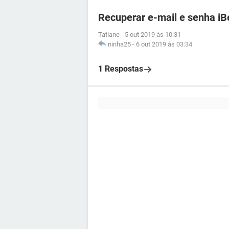
Recuperar e-mail e senha iB
Tatiane
-
5 out 2019 às 10:31
ninha25
-
6 out 2019 às 03:34
1 Respostas