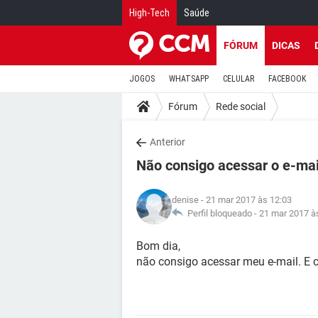
High-Tech
Saúde
FÓRUM
DICAS
JOGOS
WHATSAPP
CELULAR
FACEBOOK
Fórum
Rede social
Anterior
Não consigo acessar o e-mai
denise
- 21 mar 2017 às 12:03
Perfil bloqueado -
21 mar 2017 à
Bom dia,
não consigo acessar meu e-mail. E 