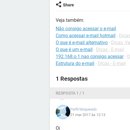
Share
Veja também:
Não consigo acessar o e-mail
Como acessar e-mail hotmail
-
Dicas
O que é e-mail alternativo
-
Dicas -Y
O que é um e-mail
-
Dicas - E-mail
192.168.o.1 nao consigo acessar
-
D
Estrutura do e-mail
-
Dicas - E-mail
1 Respostas
RESPOSTA 1 / 1
Perfil bloqueado
21 mar 2017 às 12:13
Oi