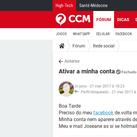
High-Tech
Santé-Médecine
FÓRUM
DICAS
JOGOS
WHATSAPP
CELULAR
FACEBOOK
Fórum
Rede social
Anterior
Ativar a minha conta
Fechado
Jo psiu
- 21 mar 2017 à 18:23
Perfil bloqueado -
21 mar 2017 à
Boa Tarde
Preciso do meu
facebook
de.volta 
Minha conta nem aparere através d
Meu e mail Joseane as si se hotmai