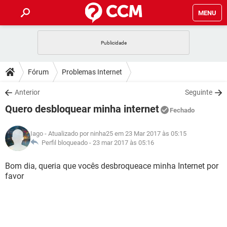
MENU
INÍCIO
JOGOS
WHATSAPP
DICAS
Fórum
Problemas Internet
CELULAR
FACEBOOK
JOGOS
WHATSAPP
DOWNLOADS
Anterior
Seguinte
OUTLOOK
EXCEL
CELULAR
FACEBOOK
Quero desbloquear minha internet
INSTAGRAM
JOGOS
GMAIL
WHATSAPP
Fechado
FÓRUM
OUTLOOK
EXCEL
GUIA DE COMPRAS
CELULAR
FACEBOOK
Iago
- Atualizado por ninha25 em 23 Mar 2017 às 05:15
INSTAGRAM
JOGOS
GMAIL
WHATSAPP
GLOSSÁRIO
Perfil bloqueado -
23 mar 2017 às 05:16
OUTLOOK
EXCEL
GUIA DE COMPRAS
CELULAR
FACEBOOK
INSTAGRAM
JOGOS
GMAIL
WHATSAPP
Bom dia, queria que vocês desbroqueace minha Internet por
OUTLOOK
EXCEL
favor
GUIA DE COMPRAS
CELULAR
FACEBOOK
INSTAGRAM
GMAIL
OUTLOOK
EXCEL
GUIA DE COMPRAS
INSTAGRAM
GMAIL