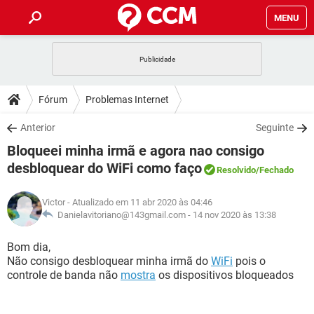
MENU
INÍCIO
JOGOS
WHATSAPP
DICAS
Fórum
Problemas Internet
CELULAR
FACEBOOK
JOGOS
WHATSAPP
DOWNLOADS
Anterior
Seguinte
OUTLOOK
EXCEL
CELULAR
FACEBOOK
Bloqueei minha irmã e agora nao consigo
INSTAGRAM
JOGOS
GMAIL
WHATSAPP
FÓRUM
OUTLOOK
EXCEL
desbloquear do WiFi como faço
Resolvido
/Fechado
GUIA DE COMPRAS
CELULAR
FACEBOOK
INSTAGRAM
JOGOS
GMAIL
WHATSAPP
GLOSSÁRIO
OUTLOOK
EXCEL
Victor
- Atualizado em 11 abr 2020 às 04:46
GUIA DE COMPRAS
CELULAR
FACEBOOK
Danielavitoriano@143gmail.com -
14 nov 2020 às 13:38
INSTAGRAM
JOGOS
GMAIL
WHATSAPP
OUTLOOK
EXCEL
Bom dia,
GUIA DE COMPRAS
CELULAR
FACEBOOK
INSTAGRAM
GMAIL
Não consigo desbloquear minha irmã do
WiFi
pois o
OUTLOOK
EXCEL
controle de banda não
mostra
os dispositivos bloqueados
GUIA DE COMPRAS
INSTAGRAM
GMAIL