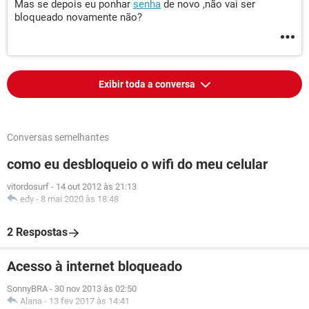
Mas se depois eu ponhar
senha
de novo ,não vai ser
bloqueado novamente não?
Exibir toda a conversa
Conversas semelhantes
como eu desbloqueio o wifi do meu celular
vitordosurf
-
14 out 2012 às 21:13
edy
-
8 mai 2020 às 18:48
2 Respostas
Acesso à internet bloqueado
SonnyBRA
-
30 nov 2013 às 02:50
Alana
-
13 fev 2017 às 14:41