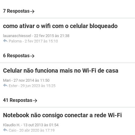
7 Respostas
como ativar o wifi com o celular bloqueado
lauanaschiessel
-
22 fev 2015 às 21:38
Paloma
-
2 fev 2017 às 15:10
6 Respostas
Celular não funciona mais no Wi-Fi de casa
Mari
-
27 nov 2014 às 11:50
Ester
-
29 jun 2023 às 15:25
41 Respostas
Notebook não consigo conectar a rede Wi-Fi
Klaudio H.
-
13 out 2013 às 01:54
Caio
-
20 abr 2020 às 17:19