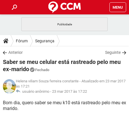
MENU
INÍCIO
JOGOS
WHATSAPP
DICAS
Fórum
Segurança
CELULAR
FACEBOOK
JOGOS
WHATSAPP
DOWNLOADS
Anterior
Seguinte
OUTLOOK
EXCEL
CELULAR
FACEBOOK
Saber se meu celular está rastreado pelo meu
INSTAGRAM
JOGOS
GMAIL
WHATSAPP
FÓRUM
OUTLOOK
EXCEL
ex-marido
Fechado
GUIA DE COMPRAS
CELULAR
FACEBOOK
INSTAGRAM
JOGOS
GMAIL
WHATSAPP
GLOSSÁRIO
Helena viliam Souza ferreira constante
- Atualizado em 23 mar 2017
OUTLOOK
EXCEL
às 17:21
GUIA DE COMPRAS
CELULAR
FACEBOOK
usuário anônimo -
23 mar 2017 às 17:22
INSTAGRAM
JOGOS
GMAIL
WHATSAPP
OUTLOOK
EXCEL
GUIA DE COMPRAS
CELULAR
FACEBOOK
Bom dia, quero saber se meu k10 está rastreado pelo meu ex
INSTAGRAM
GMAIL
marido.
OUTLOOK
EXCEL
GUIA DE COMPRAS
INSTAGRAM
GMAIL