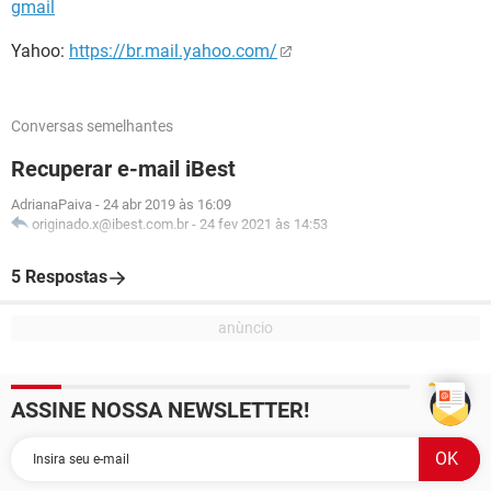
gmail
Yahoo:
https://br.mail.yahoo.com/
Conversas semelhantes
Recuperar e-mail iBest
AdrianaPaiva
-
24 abr 2019 às 16:09
originado.x@ibest.com.br
-
24 fev 2021 às 14:53
5 Respostas
ASSINE NOSSA NEWSLETTER!