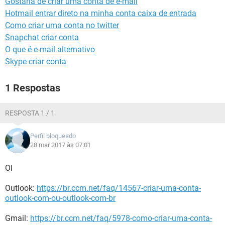
Gostaria de criar uma conta de e-mail
GUIA DE COMPRAS
Hotmail entrar direto na minha conta caixa de entrada
Como criar uma conta no twitter
Snapchat criar conta
O que é e-mail alternativo
Skype criar conta
1 Respostas
RESPOSTA 1 / 1
Perfil bloqueado
28 mar 2017 às 07:01
Oi
Outlook:
https://br.ccm.net/faq/14567-criar-uma-conta-
outlook-com-ou-outlook-com-br
Gmail:
https://br.ccm.net/faq/5978-como-criar-uma-conta-