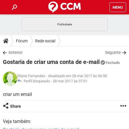
MENU
INÍCIO
JOGOS
WHATSAPP
DICAS
Fórum
Rede social
CELULAR
FACEBOOK
JOGOS
WHATSAPP
DOWNLOADS
Anterior
Seguinte
OUTLOOK
EXCEL
CELULAR
FACEBOOK
Gostaria de criar uma conta de e-mail
INSTAGRAM
JOGOS
GMAIL
WHATSAPP
Fechado
FÓRUM
OUTLOOK
EXCEL
GUIA DE COMPRAS
CELULAR
FACEBOOK
Eliane Fernandes
- Atualizado em 28 mar 2017 às 06:58
INSTAGRAM
JOGOS
GMAIL
WHATSAPP
GLOSSÁRIO
Perfil bloqueado -
28 mar 2017 às 07:01
OUTLOOK
EXCEL
GUIA DE COMPRAS
CELULAR
FACEBOOK
INSTAGRAM
JOGOS
GMAIL
WHATSAPP
criar um email
OUTLOOK
EXCEL
GUIA DE COMPRAS
CELULAR
FACEBOOK
Share
INSTAGRAM
GMAIL
OUTLOOK
EXCEL
GUIA DE COMPRAS
Veja também:
INSTAGRAM
GMAIL