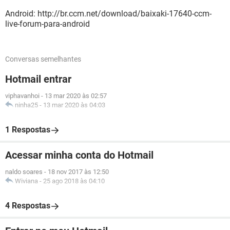
Android: http://br.ccm.net/download/baixaki-17640-ccm-
live-forum-para-android
Conversas semelhantes
Hotmail entrar
viphavanhoi
-
13 mar 2020 às 02:57
ninha25
-
13 mar 2020 às 04:03
1 Respostas
Acessar minha conta do Hotmail
naldo soares
-
18 nov 2017 às 12:50
Wiviana
-
25 ago 2018 às 04:10
4 Respostas