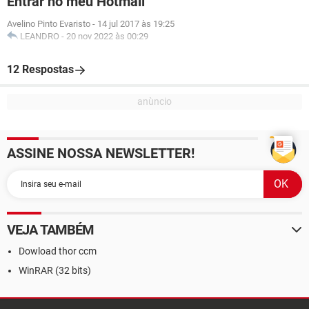
Entrar no meu Hotmail
Avelino Pinto Evaristo
-
14 jul 2017 às 19:25
LEANDRO
-
20 nov 2022 às 00:29
12 Respostas
ASSINE NOSSA NEWSLETTER!
VEJA TAMBÉM
Dowload thor ccm
WinRAR (32 bits)