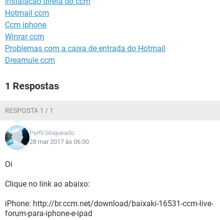
Instalação direta do ccm
GUIA DE COMPRAS
Hotmail ccm
Ccm iphone
Winrar ccm
Problemas com a caixa de entrada do Hotmail
Dreamule ccm
1 Respostas
RESPOSTA 1 / 1
Perfil bloqueado
28 mar 2017 às 06:00
Oi
Clique no link ao abaixo:
iPhone: http://br.ccm.net/download/baixaki-16531-ccm-live-
forum-para-iphone-e-ipad