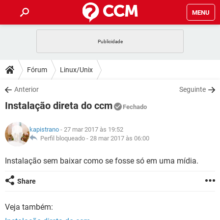
MENU
INÍCIO
JOGOS
WHATSAPP
DICAS
Fórum
Linux/Unix
CELULAR
FACEBOOK
JOGOS
WHATSAPP
DOWNLOADS
Anterior
Seguinte
OUTLOOK
EXCEL
CELULAR
FACEBOOK
Instalação direta do ccm
INSTAGRAM
JOGOS
GMAIL
WHATSAPP
Fechado
FÓRUM
OUTLOOK
EXCEL
GUIA DE COMPRAS
CELULAR
FACEBOOK
kapistrano
- 27 mar 2017 às 19:52
INSTAGRAM
JOGOS
GMAIL
WHATSAPP
GLOSSÁRIO
Perfil bloqueado -
28 mar 2017 às 06:00
OUTLOOK
EXCEL
GUIA DE COMPRAS
CELULAR
FACEBOOK
INSTAGRAM
JOGOS
GMAIL
WHATSAPP
Instalação sem baixar como se fosse só em uma mídia.
OUTLOOK
EXCEL
GUIA DE COMPRAS
CELULAR
FACEBOOK
Share
INSTAGRAM
GMAIL
OUTLOOK
EXCEL
GUIA DE COMPRAS
Veja também:
INSTAGRAM
GMAIL