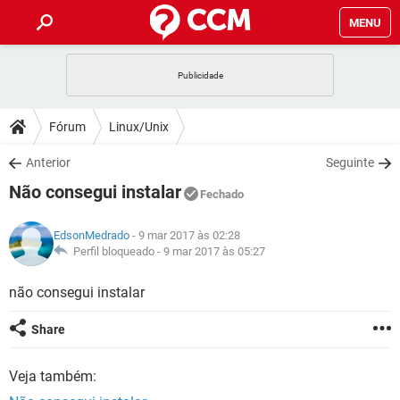
MENU
INÍCIO
JOGOS
WHATSAPP
DICAS
Fórum
Linux/Unix
CELULAR
FACEBOOK
JOGOS
WHATSAPP
DOWNLOADS
Anterior
Seguinte
OUTLOOK
EXCEL
CELULAR
FACEBOOK
Não consegui instalar
INSTAGRAM
JOGOS
GMAIL
WHATSAPP
Fechado
FÓRUM
OUTLOOK
EXCEL
GUIA DE COMPRAS
CELULAR
FACEBOOK
EdsonMedrado
- 9 mar 2017 às 02:28
INSTAGRAM
JOGOS
GMAIL
WHATSAPP
GLOSSÁRIO
Perfil bloqueado -
9 mar 2017 às 05:27
OUTLOOK
EXCEL
GUIA DE COMPRAS
CELULAR
FACEBOOK
INSTAGRAM
JOGOS
GMAIL
WHATSAPP
não consegui instalar
OUTLOOK
EXCEL
GUIA DE COMPRAS
CELULAR
FACEBOOK
Share
INSTAGRAM
GMAIL
OUTLOOK
EXCEL
GUIA DE COMPRAS
Veja também:
INSTAGRAM
GMAIL