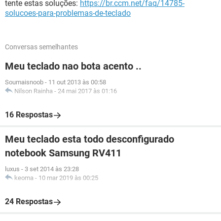
tente estas soluções:
https://br.ccm.net/faq/14785-
solucoes-para-problemas-de-teclado
Conversas semelhantes
Meu teclado nao bota acento ..
Soumaisnoob
-
11 out 2013 às 00:58
Nilson Rainha
-
24 mai 2017 às 01:16
16 Respostas
Meu teclado esta todo desconfigurado
notebook Samsung RV411
luxus
-
3 set 2014 às 23:28
keoma
-
10 mar 2019 às 00:25
24 Respostas