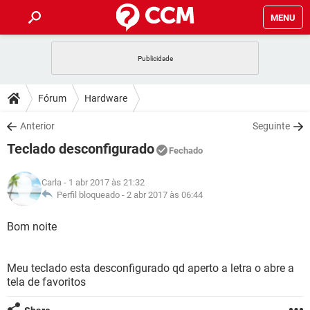
MENU
INÍCIO
JOGOS
WHATSAPP
DICAS
Fórum
Hardware
CELULAR
FACEBOOK
JOGOS
WHATSAPP
DOWNLOADS
Anterior
Seguinte
OUTLOOK
EXCEL
CELULAR
FACEBOOK
Teclado desconfigurado
INSTAGRAM
JOGOS
GMAIL
WHATSAPP
Fechado
FÓRUM
OUTLOOK
EXCEL
GUIA DE COMPRAS
CELULAR
FACEBOOK
Carla
- 1 abr 2017 às 21:32
INSTAGRAM
JOGOS
GMAIL
WHATSAPP
GLOSSÁRIO
Perfil bloqueado -
2 abr 2017 às 06:44
OUTLOOK
EXCEL
GUIA DE COMPRAS
CELULAR
FACEBOOK
INSTAGRAM
JOGOS
GMAIL
WHATSAPP
Bom noite
OUTLOOK
EXCEL
GUIA DE COMPRAS
CELULAR
FACEBOOK
INSTAGRAM
GMAIL
Meu teclado esta desconfigurado qd aperto a letra o abre a
OUTLOOK
EXCEL
GUIA DE COMPRAS
tela de favoritos
INSTAGRAM
GMAIL