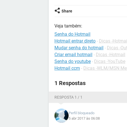
Share
Veja também:
Senha do Hotmail
Hotmail entrar direto
-
Dicas -Hotmai
Mudar senha do hotmail
-
Dicas -Ou
Criar email hotmail
-
Dicas -Hotmail
Senha do youtube
-
Dicas -YouTube
Hotmail ccm
-
Dicas -WLM/MSN Me
1 Respostas
RESPOSTA 1 / 1
Perfil bloqueado
5 abr 2017 às 06:08