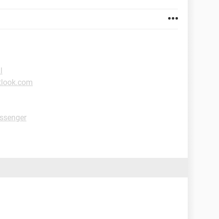
l
tlook.com
ssenger