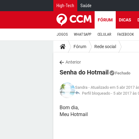
High-Tech
Saúde
FÓRUM
DICAS
JOGOS
WHATSAPP
CELULAR
FACEBOOK
Fórum
Rede social
Anterior
Senha do Hotmail
Fechado
Sandra
- Atualizado em 5 abr 2017 à
Perfil bloqueado -
5 abr 2017 às 
Bom dia,
Meu Hotmail