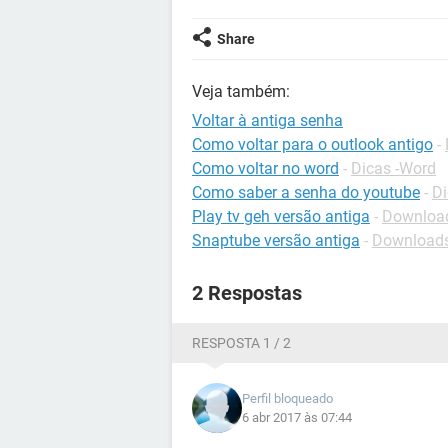
Share
Veja também:
Voltar à antiga senha
Como voltar para o outlook antigo
-
Como voltar no word
-
Dicas -Word
Como saber a senha do youtube
-
Di
Play tv geh versão antiga
-
Downloads
Snaptube versão antiga
-
Downloads
2 Respostas
RESPOSTA 1 / 2
Perfil bloqueado
6 abr 2017 às 07:44