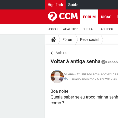
High-Tech
Saúde
FÓRUM
DICAS
JOGOS
WHATSAPP
CELULAR
FACEBOOK
Fórum
Rede social
Anterior
Voltar à antiga senha
Fechad
Milena
- Atualizado em 6 abr 2017 à
usuário anônimo -
6 abr 2017 às
Boa noite
Queria saber se eu troco minha senh
como ?