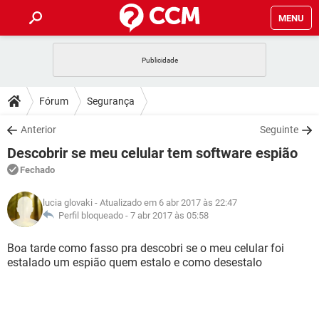
MENU
INÍCIO
JOGOS
WHATSAPP
DICAS
Fórum
Segurança
CELULAR
FACEBOOK
JOGOS
WHATSAPP
DOWNLOADS
Anterior
Seguinte
OUTLOOK
EXCEL
CELULAR
FACEBOOK
Descobrir se meu celular tem software espião
INSTAGRAM
JOGOS
GMAIL
WHATSAPP
FÓRUM
OUTLOOK
EXCEL
Fechado
GUIA DE COMPRAS
CELULAR
FACEBOOK
INSTAGRAM
JOGOS
GMAIL
WHATSAPP
GLOSSÁRIO
OUTLOOK
lucia glovaki
- Atualizado em 6 abr 2017 às 22:47
EXCEL
GUIA DE COMPRAS
CELULAR
FACEBOOK
Perfil bloqueado -
7 abr 2017 às 05:58
INSTAGRAM
JOGOS
GMAIL
WHATSAPP
OUTLOOK
EXCEL
Boa tarde como fasso pra descobri se o meu celular foi
GUIA DE COMPRAS
CELULAR
FACEBOOK
estalado um espião quem estalo e como desestalo
INSTAGRAM
GMAIL
OUTLOOK
EXCEL
GUIA DE COMPRAS
INSTAGRAM
GMAIL