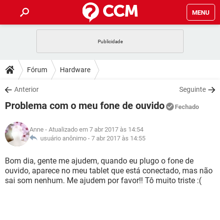
MENU
INÍCIO
JOGOS
WHATSAPP
DICAS
Fórum
Hardware
CELULAR
FACEBOOK
JOGOS
WHATSAPP
DOWNLOADS
Anterior
Seguinte
OUTLOOK
EXCEL
CELULAR
FACEBOOK
Problema com o meu fone de ouvido
INSTAGRAM
JOGOS
GMAIL
WHATSAPP
Fechado
FÓRUM
OUTLOOK
EXCEL
GUIA DE COMPRAS
CELULAR
FACEBOOK
Anne
- Atualizado em 7 abr 2017 às 14:54
INSTAGRAM
JOGOS
GMAIL
WHATSAPP
GLOSSÁRIO
usuário anônimo -
7 abr 2017 às 14:55
OUTLOOK
EXCEL
GUIA DE COMPRAS
CELULAR
FACEBOOK
INSTAGRAM
JOGOS
GMAIL
WHATSAPP
Bom dia, gente me ajudem, quando eu plugo o fone de
OUTLOOK
EXCEL
ouvido, aparece no meu tablet que está conectado, mas não
GUIA DE COMPRAS
CELULAR
FACEBOOK
sai som nenhum. Me ajudem por favor!! Tô muito triste :(
INSTAGRAM
GMAIL
OUTLOOK
EXCEL
GUIA DE COMPRAS
INSTAGRAM
GMAIL