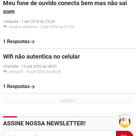
Meu fone de ouvido conecta bem mas não sai
som
Juliajulia
-
1 abr 2018 às 23:20
usuário anônimo
-
2 abr 2018 às 01:23
1 Respostas
Wifi não autentica no celular
Charlotte
-
13 set 2022 às 08:51
ninha25
-
14 set 2022 às 06:05
1 Respostas
ASSINE NOSSA NEWSLETTER!