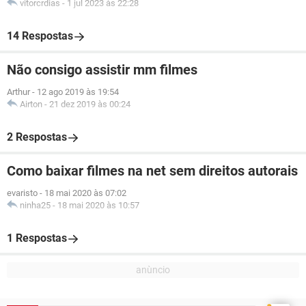
vitorcrdias
-
1 jul 2023 às 22:28
14 Respostas
Não consigo assistir mm filmes
Arthur
-
12 ago 2019 às 19:54
Airton
-
21 dez 2019 às 00:24
2 Respostas
Como baixar filmes na net sem direitos autorais
evaristo
-
18 mai 2020 às 07:02
ninha25
-
18 mai 2020 às 10:57
1 Respostas