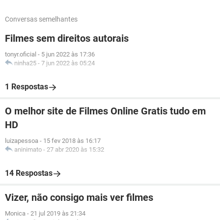
Conversas semelhantes
Filmes sem direitos autorais
tonyr.oficial
-
5 jun 2022 às 17:36
ninha25
-
7 jun 2022 às 05:24
1 Respostas
O melhor site de Filmes Online Gratis tudo em
HD
luizapessoa
-
15 fev 2018 às 16:17
aninimato
-
27 abr 2020 às 15:32
14 Respostas
Vizer, não consigo mais ver filmes
Monica
-
21 jul 2019 às 21:34