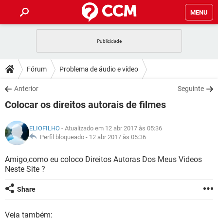
MENU
INÍCIO
JOGOS
WHATSAPP
DICAS
Fórum
Problema de áudio e vídeo
CELULAR
FACEBOOK
JOGOS
WHATSAPP
DOWNLOADS
Anterior
Seguinte
OUTLOOK
EXCEL
CELULAR
FACEBOOK
Colocar os direitos autorais de filmes
INSTAGRAM
JOGOS
GMAIL
WHATSAPP
FÓRUM
OUTLOOK
EXCEL
GUIA DE COMPRAS
CELULAR
FACEBOOK
ELIOFILHO
- Atualizado em 12 abr 2017 às 05:36
INSTAGRAM
JOGOS
GMAIL
WHATSAPP
GLOSSÁRIO
Perfil bloqueado -
12 abr 2017 às 05:36
OUTLOOK
EXCEL
GUIA DE COMPRAS
CELULAR
FACEBOOK
INSTAGRAM
JOGOS
GMAIL
WHATSAPP
Amigo,como eu coloco Direitos Autoras Dos Meus Videos
OUTLOOK
EXCEL
Neste Site ?
GUIA DE COMPRAS
CELULAR
FACEBOOK
INSTAGRAM
GMAIL
OUTLOOK
EXCEL
Share
GUIA DE COMPRAS
INSTAGRAM
GMAIL
Veja também: