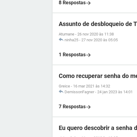
8 Respostas
Assunto de desbloqueio de 
Atumane
-
26 nov 2020 às 11:38
ninha25
-
27 nov 2020 às 05:05
1 Respostas
Como recuperar senha do me
Greice
-
16 mar 2021 às 14:32
DemissonFagner
-
24 jan 2023 às 14:01
7 Respostas
Eu quero descobrir a senha d