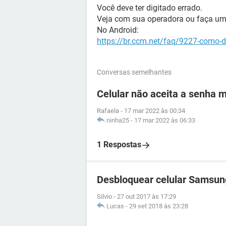
Você deve ter digitado errado.
Veja com sua operadora ou faça um 
No Android:
https://br.ccm.net/faq/9227-como-d
Conversas semelhantes
Celular não aceita a senha 
Rafaela
-
17 mar 2022 às 00:34
ninha25
-
17 mar 2022 às 06:33
1 Respostas
Desbloquear celular Samsun
Silvio
-
27 out 2017 às 17:29
Lucas
-
29 set 2018 às 23:28