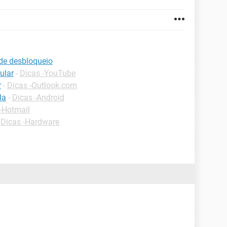
de desbloqueio
ular
-
Dicas -YouTube
r
-
Dicas -Outlook.com
la
-
Dicas -Android
-Hotmail
-
Dicas -Hardware