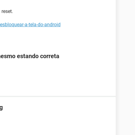
reset.
esbloquear-a-tela-do-android
mesmo estando correta
g