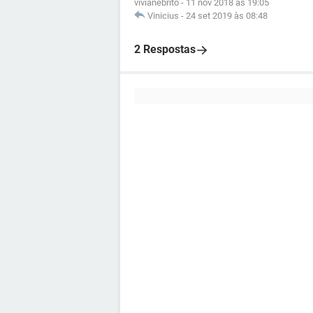
vivianebrito
-
11 nov 2018 às 19:05
Vinicius
-
24 set 2019 às 08:48
2 Respostas