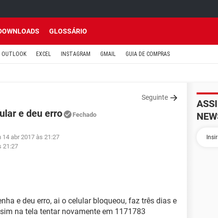
DOWNLOADS
GLOSSÁRIO
OUTLOOK
EXCEL
INSTAGRAM
GMAIL
GUIA DE COMPRAS
Seguinte
ASS
lar e deu erro
NEW
Fechado
 14 abr 2017 às 21:27
s 21:27
nha e deu erro, ai o celular bloqueou, faz três dias e
ssim na tela tentar novamente em 1171783