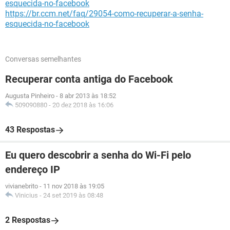
esquecida-no-facebook
https://br.ccm.net/faq/29054-como-recuperar-a-senha-
esquecida-no-facebook
Conversas semelhantes
Recuperar conta antiga do Facebook
Augusta Pinheiro
-
8 abr 2013 às 18:52
509090880
-
20 dez 2018 às 16:06
43 Respostas
Eu quero descobrir a senha do Wi-Fi pelo
endereço IP
vivianebrito
-
11 nov 2018 às 19:05
Vinicius
-
24 set 2019 às 08:48
2 Respostas