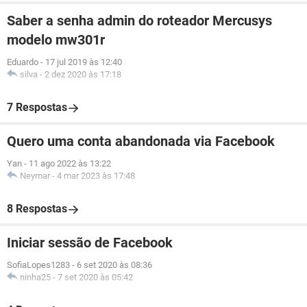
Saber a senha admin do roteador Mercusys
modelo mw301r
Eduardo
-
17 jul 2019 às 12:40
silva
-
2 dez 2020 às 17:18
7 Respostas
Quero uma conta abandonada via Facebook
Yan
-
11 ago 2022 às 13:22
Neymar
-
4 mar 2023 às 17:48
8 Respostas
Iniciar sessão de Facebook
SofiaLopes1283
-
6 set 2020 às 08:36
ninha25
-
7 set 2020 às 05:42