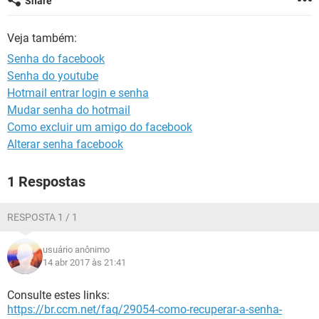
Share
GUIA DE COMPRAS
Veja também:
Senha do facebook
Senha do youtube
Hotmail entrar login e senha
Mudar senha do hotmail
Como excluir um amigo do facebook
Alterar senha facebook
1 Respostas
RESPOSTA 1 / 1
usuário anônimo
14 abr 2017 às 21:41
Consulte estes links:
https://br.ccm.net/faq/29054-como-recuperar-a-senha-