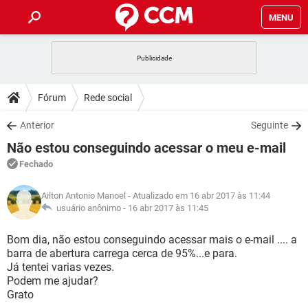
MENU
INÍCIO
JOGOS
WHATSAPP
DICAS
Fórum
Rede social
CELULAR
FACEBOOK
JOGOS
WHATSAPP
DOWNLOADS
Anterior
Seguinte
OUTLOOK
EXCEL
CELULAR
FACEBOOK
Não estou conseguindo acessar o meu e-mail
INSTAGRAM
JOGOS
GMAIL
WHATSAPP
FÓRUM
OUTLOOK
EXCEL
Fechado
GUIA DE COMPRAS
CELULAR
FACEBOOK
INSTAGRAM
JOGOS
GMAIL
WHATSAPP
GLOSSÁRIO
OUTLOOK
Ailton Antonio Manoel
- Atualizado em 16 abr 2017 às 11:44
EXCEL
GUIA DE COMPRAS
CELULAR
FACEBOOK
usuário anônimo -
16 abr 2017 às 11:45
INSTAGRAM
JOGOS
GMAIL
WHATSAPP
OUTLOOK
EXCEL
Bom dia, não estou conseguindo acessar mais o e-mail .... a
GUIA DE COMPRAS
CELULAR
FACEBOOK
barra de abertura carrega cerca de 95%...e para.
INSTAGRAM
GMAIL
Já tentei varias vezes.
OUTLOOK
EXCEL
GUIA DE COMPRAS
Podem me ajudar?
INSTAGRAM
GMAIL
Grato