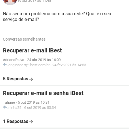
16 abr 2017 às 11:45
Não seria um problema com a sua rede? Qual é o seu
serviço de e-mail?
Conversas semelhantes
Recuperar e-mail iBest
AdrianaPaiva
-
24 abr 2019 às 16:09
originado.x@ibest.com.br
-
24 fev 2021 às 14:53
5 Respostas
Recuperar e-mail e senha iBest
Tatiane
-
5 out 2019 às 10:31
ninha25
-
6 out 2019 às 03:34
1 Respostas