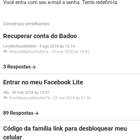
Você entra com seu e-mail e senha. Tente redefini-la.
Conversas semelhantes
Recuperar conta do Badoo
LevyBelisiodeMelo
-
5 ago 2018 às 13:14
WilsonMartinsDaSilva
-
19 mar 2020 às 18:53
3 Respostas
Entrar no meu Facebook Lite
rita
-
30 mai 2018 às 14:31
Eronildoeronildonildo76
-
25 mai 2019 às 01:30
89 Respostas
Código da família link para desbloquear meu
celular