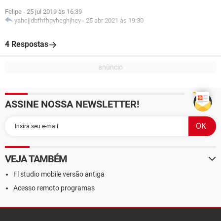
Felipe
-
25 jul 2019 às 16:39
yahcjjdbfhfhgyheghjhey
-
25 abr 2021 às 19:30
4 Respostas
ASSINE NOSSA NEWSLETTER!
VEJA TAMBÉM
Fl studio mobile versão antiga
Acesso remoto programas