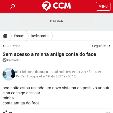
MENU
INÍCIO
JOGOS
WHATSAPP
DICAS
Fórum
Rede social
CELULAR
FACEBOOK
JOGOS
WHATSAPP
DOWNLOADS
Anterior
Seguinte
OUTLOOK
EXCEL
CELULAR
FACEBOOK
Sem acesso a minha antiga conta do face
INSTAGRAM
JOGOS
GMAIL
WHATSAPP
FÓRUM
OUTLOOK
EXCEL
Fechado
GUIA DE COMPRAS
CELULAR
FACEBOOK
INSTAGRAM
JOGOS
GMAIL
WHATSAPP
GLOSSÁRIO
OUTLOOK
aleir feliciano de souza
- Atualizado em 19 abr 2017 às 18:49
EXCEL
GUIA DE COMPRAS
CELULAR
FACEBOOK
Perfil bloqueado -
19 abr 2017 às 05:12
INSTAGRAM
JOGOS
GMAIL
WHATSAPP
OUTLOOK
EXCEL
boa noite estou usando um novo sistema da positivo unbutu
GUIA DE COMPRAS
CELULAR
FACEBOOK
e na consigo acessar
INSTAGRAM
GMAIL
minha
OUTLOOK
EXCEL
GUIA DE COMPRAS
conta antiga do face
INSTAGRAM
GMAIL