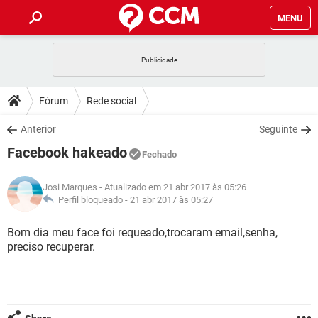
MENU
INÍCIO
JOGOS
WHATSAPP
DICAS
Fórum
Rede social
CELULAR
FACEBOOK
JOGOS
WHATSAPP
DOWNLOADS
Anterior
Seguinte
OUTLOOK
EXCEL
CELULAR
FACEBOOK
Facebook hakeado
INSTAGRAM
JOGOS
GMAIL
WHATSAPP
Fechado
FÓRUM
OUTLOOK
EXCEL
GUIA DE COMPRAS
CELULAR
FACEBOOK
Josi Marques
- Atualizado em 21 abr 2017 às 05:26
INSTAGRAM
JOGOS
GMAIL
WHATSAPP
GLOSSÁRIO
Perfil bloqueado -
21 abr 2017 às 05:27
OUTLOOK
EXCEL
GUIA DE COMPRAS
CELULAR
FACEBOOK
INSTAGRAM
JOGOS
GMAIL
WHATSAPP
Bom dia meu face foi requeado,trocaram email,senha,
OUTLOOK
EXCEL
preciso recuperar.
GUIA DE COMPRAS
CELULAR
FACEBOOK
INSTAGRAM
GMAIL
OUTLOOK
EXCEL
GUIA DE COMPRAS
INSTAGRAM
GMAIL