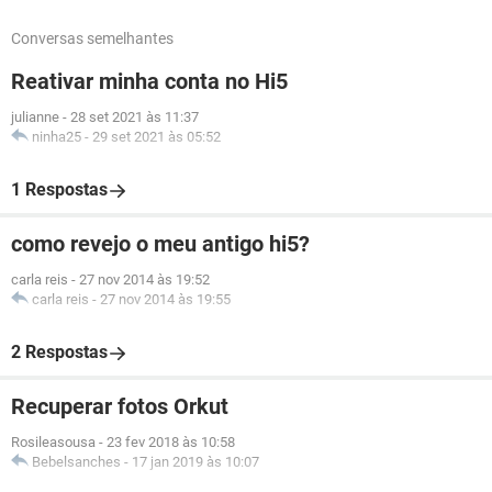
Conversas semelhantes
Reativar minha conta no Hi5
julianne
-
28 set 2021 às 11:37
ninha25
-
29 set 2021 às 05:52
1 Respostas
como revejo o meu antigo hi5?
carla reis
-
27 nov 2014 às 19:52
carla reis
-
27 nov 2014 às 19:55
2 Respostas
Recuperar fotos Orkut
Rosileasousa
-
23 fev 2018 às 10:58
Bebelsanches
-
17 jan 2019 às 10:07