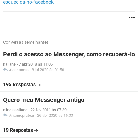
esquecida-no-facebook
Conversas semelhantes
Perdi o acesso ao Messenger, como recuperá-lo
kailane
-
7 abr 2018 às 11:05
Alessandra
-
8 jul 2020 às 01:50
195 Respostas
Quero meu Messenger antigo
aline santiago
-
22 fev 2011 às 07:39
Antoniopratezi
-
26 abr 2020 às 15:00
19 Respostas