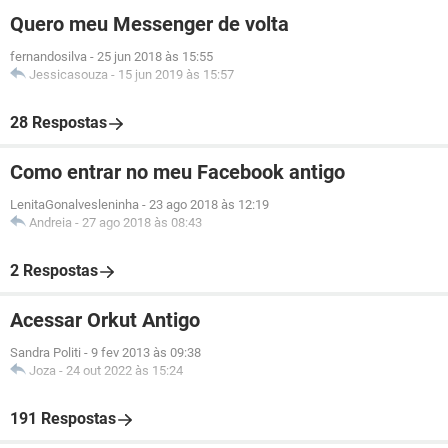
Quero meu Messenger de volta
fernandosilva
-
25 jun 2018 às 15:55
Jessicasouza
-
15 jun 2019 às 15:57
28 Respostas
Como entrar no meu Facebook antigo
LenitaGonalvesleninha
-
23 ago 2018 às 12:19
Andreia
-
27 ago 2018 às 08:43
2 Respostas
Acessar Orkut Antigo
Sandra Politi
-
9 fev 2013 às 09:38
Joza
-
24 out 2022 às 15:24
191 Respostas