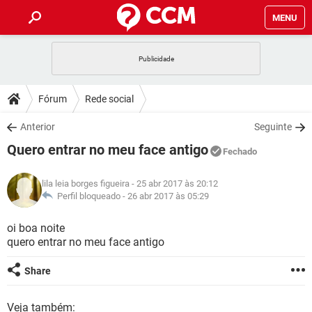
MENU
INÍCIO
JOGOS
WHATSAPP
DICAS
Fórum
Rede social
CELULAR
FACEBOOK
JOGOS
WHATSAPP
DOWNLOADS
Anterior
Seguinte
OUTLOOK
EXCEL
CELULAR
FACEBOOK
Quero entrar no meu face antigo
INSTAGRAM
JOGOS
GMAIL
WHATSAPP
Fechado
FÓRUM
OUTLOOK
EXCEL
GUIA DE COMPRAS
CELULAR
FACEBOOK
lila leia borges figueira
- 25 abr 2017 às 20:12
INSTAGRAM
JOGOS
GMAIL
WHATSAPP
GLOSSÁRIO
Perfil bloqueado -
26 abr 2017 às 05:29
OUTLOOK
EXCEL
GUIA DE COMPRAS
CELULAR
FACEBOOK
INSTAGRAM
JOGOS
GMAIL
WHATSAPP
oi boa noite
OUTLOOK
EXCEL
quero entrar no meu face antigo
GUIA DE COMPRAS
CELULAR
FACEBOOK
INSTAGRAM
GMAIL
OUTLOOK
EXCEL
Share
GUIA DE COMPRAS
INSTAGRAM
GMAIL
Veja também: