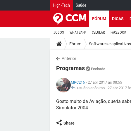
High-Tech
Saúde
FÓRUM
DICAS
JOGOS
WHATSAPP
CELULAR
FACEBOOK
Fórum
Softwares e aplicativos
Anterior
Programas
Fechado
MRC216
- 27 abr 2017 às 08:55
usuário anônimo -
27 abr 2017 à
Gosto muito da Aviação, queria sabe
Simulator 2004
Share