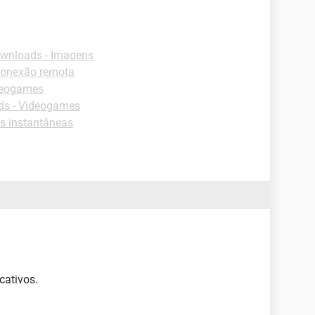
wnloads - Imagens
Conexão remota
deogames
s - Videogames
s instantâneas
cativos.