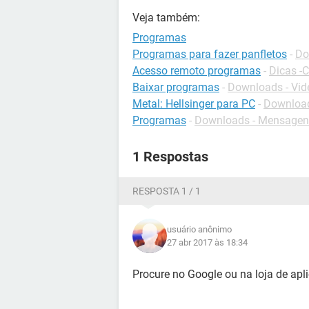
Veja também:
Programas
Programas para fazer panfletos
-
Do
Acesso remoto programas
-
Dicas -
Baixar programas
-
Downloads - Vi
Metal: Hellsinger para PC
-
Download
Programas
-
Downloads - Mensagen
1 Respostas
RESPOSTA 1 / 1
usuário anônimo
27 abr 2017 às 18:34
Procure no Google ou na loja de apli