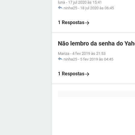
luna
-
17 jul 2020 às 15:41
ninha25
-
18 jul 2020 às 06:45
1 Respostas
Não lembro da senha do Ya
Mariza
-
4 fev 2019 às 21:53
ninha25
-
5 fev 2019 às 04:45
1 Respostas