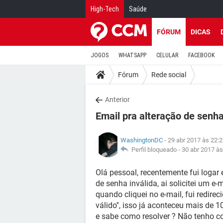
High-Tech
Saúde
FÓRUM
DICAS
JOGOS
WHATSAPP
CELULAR
FACEBOOK
Fórum
Rede social
Anterior
Email pra alteração de senha
WashingtonDC
- 29 abr 2017 às 22:
Perfil bloqueado -
30 abr 2017 às
Olá pessoal, recentemente fui loga
de senha inválida, ai solicitei um e
quando cliquei no e-mail, fui redire
válido'', isso já aconteceu mais de 1
e sabe como resolver ? Não tenho c