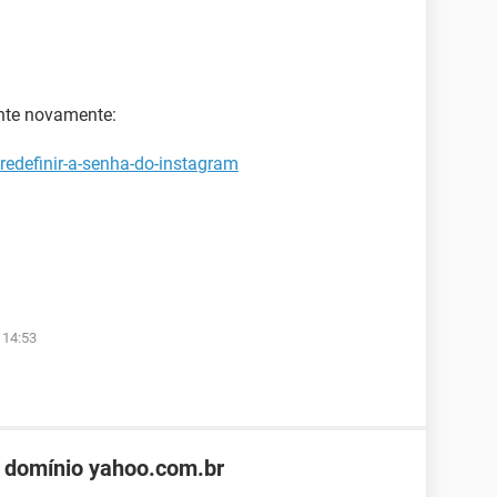
ente novamente:
redefinir-a-senha-do-instagram
 14:53
 domínio yahoo.com.br