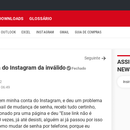
DOWNLOADS
GLOSSÁRIO
OUTLOOK
EXCEL
INSTAGRAM
GMAIL
GUIA DE COMPRAS
Seguinte
ASS
 do Instagram da inválido
NEW
Fechado
22
 06:49
r em minha conta do Instagram, e deu um problema
-mail de mudança de senha, recebi tudo certinho,
cionado pra uma página e deu ''Esse link não é
0 vezes, já até desisti, alguém ai já passou por isso
omo mudar de senha por telefone, porque eu