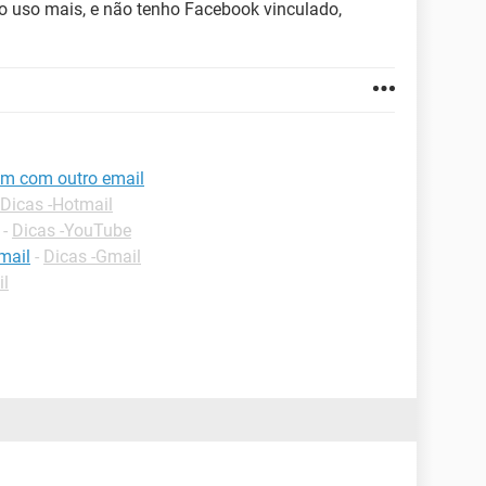
ão uso mais, e não tenho Facebook vinculado,
am com outro email
Dicas -Hotmail
-
Dicas -YouTube
mail
-
Dicas -Gmail
il