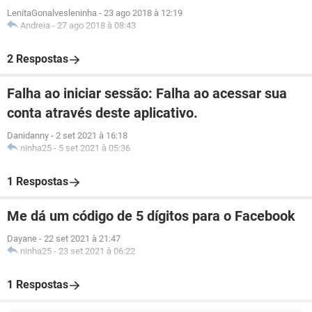
LenitaGonalvesleninha
-
23 ago 2018 à 12:19
Andreia
-
27 ago 2018 à 08:43
2 Respostas
Falha ao iniciar sessão: Falha ao acessar sua
conta através deste aplicativo.
Danidanny
-
2 set 2021 à 16:18
ninha25
-
5 set 2021 à 05:36
1 Respostas
Me dá um código de 5 dígitos para o Facebook
Dayane
-
22 set 2021 à 21:47
ninha25
-
23 set 2021 à 06:22
1 Respostas