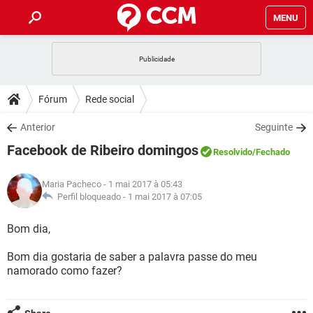
MENU
INÍCIO
JOGOS
WHATSAPP
DICAS
Fórum
Rede social
CELULAR
FACEBOOK
JOGOS
WHATSAPP
DOWNLOADS
Anterior
Seguinte
OUTLOOK
EXCEL
CELULAR
FACEBOOK
Facebook de Ribeiro domingos
INSTAGRAM
JOGOS
GMAIL
WHATSAPP
Resolvido
/Fechado
FÓRUM
OUTLOOK
EXCEL
GUIA DE COMPRAS
CELULAR
FACEBOOK
Maria Pacheco
- 1 mai 2017 à 05:43
INSTAGRAM
JOGOS
GMAIL
WHATSAPP
GLOSSÁRIO
Perfil bloqueado -
1 mai 2017 à 07:05
OUTLOOK
EXCEL
GUIA DE COMPRAS
CELULAR
FACEBOOK
INSTAGRAM
JOGOS
GMAIL
WHATSAPP
Bom dia,
OUTLOOK
EXCEL
GUIA DE COMPRAS
CELULAR
FACEBOOK
Bom dia gostaria de saber a palavra passe do meu
INSTAGRAM
GMAIL
namorado como fazer?
OUTLOOK
EXCEL
GUIA DE COMPRAS
INSTAGRAM
GMAIL