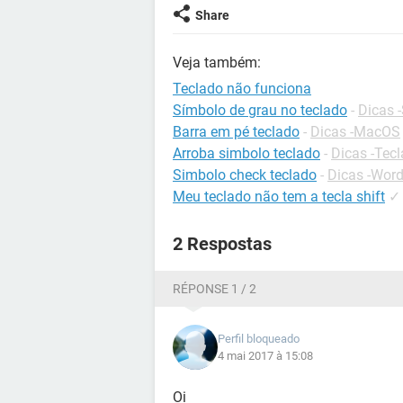
Share
Veja também:
Teclado não funciona
Símbolo de grau no teclado
-
Dicas -
Barra em pé teclado
-
Dicas -MacOS
Arroba simbolo teclado
-
Dicas -Tec
Simbolo check teclado
-
Dicas -Wor
Meu teclado não tem a tecla shift
✓
2 Respostas
RÉPONSE 1 / 2
Perfil bloqueado
4 mai 2017 à 15:08
Oi