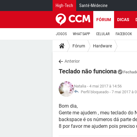
High-Tech
Santé-Médecine
FÓRUM
DICAS
JOGOS
WHATSAPP
CELULAR
FACEBOOK
Fórum
Hardware
Anterior
Teclado não funciona
Fechad
Natalia
- 4 mai 2017 à 14:56
Perfil bloqueado -
7 mai 2017 à 0
Bom dia,
Gente me ajudem , meu teclado do No
backspace é os números dá parte de
8 por favor me ajudem pois preciso 