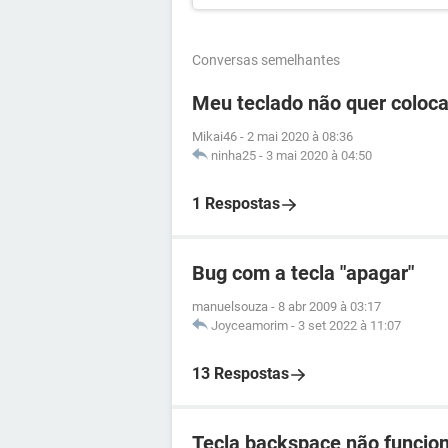
Conversas semelhantes
Meu teclado não quer coloca
Mikai46
-
2 mai 2020 à 08:36
ninha25
-
3 mai 2020 à 04:50
1 Respostas
Bug com a tecla "apagar"
manuelsouza
-
8 abr 2009 à 03:17
Joyceamorim
-
3 set 2022 à 11:07
13 Respostas
Tecla backspace não funcio